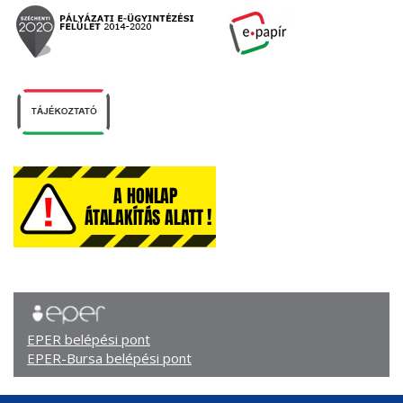
EPER belépési pont
EPER-Bursa belépési pont