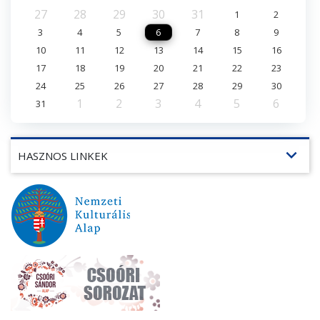
27
28
29
30
31
1
2
3
4
5
6
7
8
9
10
11
12
13
14
15
16
17
18
19
20
21
22
23
24
25
26
27
28
29
30
1
2
3
4
5
6
31
expand_more
HASZNOS LINKEK