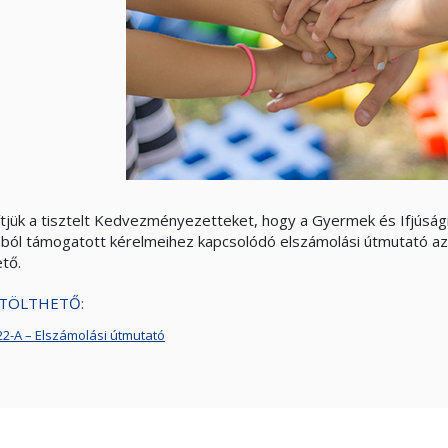
ítjük a tisztelt Kedvezményezetteket, hogy a Gyermek és Ifjúsá
sból támogatott kérelmeihez kapcsolódó elszámolási útmutató az
ető.
TÖLTHETŐ:
-22-A – Elszámolási útmutató