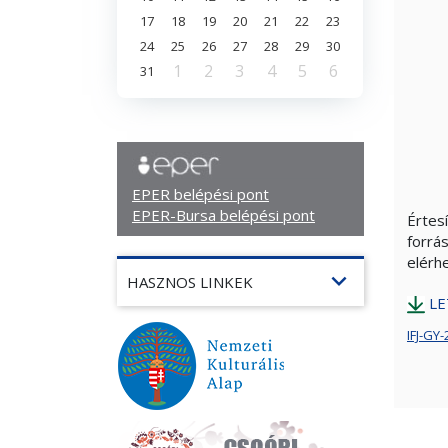
17
18
19
20
21
22
23
24
25
26
27
28
29
30
1
2
3
4
5
6
31
EPER belépési pont
EPER-Bursa belépési pont
Értes
forrá
elérh
expand_more
HASZNOS LINKEK
LE
IFJ-GY