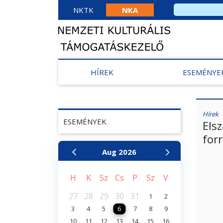
NKTK
NKA
HÍREK
ESEMÉNYE
Hírek
ESEMÉNYEK
Els
for
Aug
2026
H
K
Sz
Cs
P
Sz
V
27
28
29
30
31
1
2
3
4
5
6
7
8
9
10
11
12
13
14
15
16