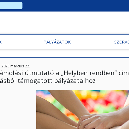
K
PÁLYÁZATOK
SZERV
2023.március 22.
zámolási útmutató a „Helyben rendben” cím
rásból támogatott pályázataihoz