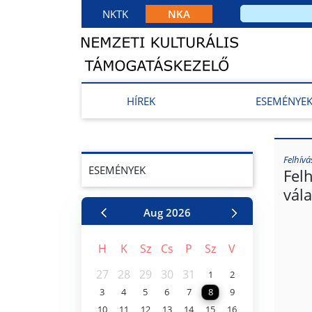
NKTK
NKA
HÍREK
ESEMÉNYE
Felhív
ESEMÉNYEK
Fel
vál
Aug
2026
H
K
Sz
Cs
P
Sz
V
27
28
29
30
31
1
2
3
4
5
6
7
8
9
10
11
12
13
14
15
16