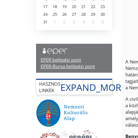
17
18
19
20
21
22
23
24
25
26
27
28
29
30
1
2
3
4
5
6
31
EPER belépési pont
A Nem
EPER-Bursa belépési pont
Nemze
határ
tagja
HASZNOS
EXPAND_MORE
a Nem
LINKEK
A civi
a köz
alapj
amelye
válas
Benyú