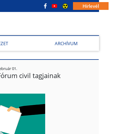
Hírlevél
EZET
ARCHÍVUM
ebruár 01.
órum civil tagjainak