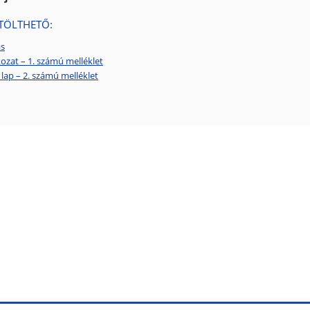
TÖLTHETŐ:
ás
kozat – 1. számú melléklet
i lap – 2. számú melléklet