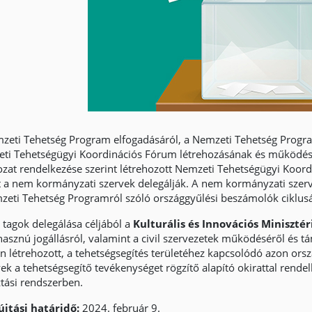
zeti Tehetség Program elfogadásáról, a Nemzeti Tehetség Program
ti Tehetségügyi Koordinációs Fórum létrehozásának és működésén
ozat rendelkezése szerint létrehozott Nemzeti Tehetségügyi Koord
it a nem kormányzati szervek delegálják. A nem kormányzati szer
zeti Tehetség Programról szóló országgyűlési beszámolók ciklusá
l tagok delegálása céljából a
Kulturális és Innovációs Minisztér
hasznú jogállásról, valamint a civil szervezetek működéséről és t
án létrehozott, a tehetségsegítés területéhez kapcsolódó azon ors
k a tehetségsegítő tevékenységet rögzítő alapító okirattal rendelk
ztási rendszerben.
jtási határidő:
2024. február 9.