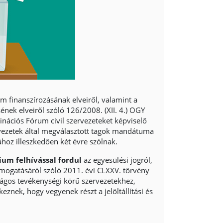
 finanszírozásának elveiről, valamint a
ek elveiről szóló 126/2008. (XII. 4.) OGY
inációs Fórum civil szervezeteket képviselő
vezetek által megválasztott tagok mandátuma
hoz illeszkedően két évre szólnak.
ium felhívással fordul
az egyesülési jogról,
ámogatásáról szóló 2011. évi CLXXV. törvény
zágos tevékenységi körű szervezetekhez,
eznek, hogy vegyenek részt a jelöltállítási és