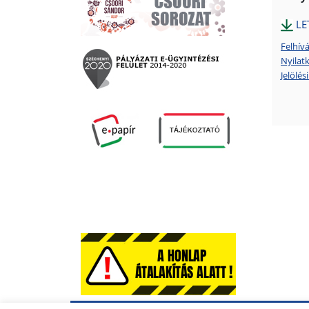
LE
Felhív
Nyilat
Jelölés