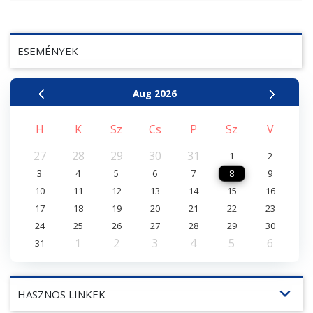
ESEMÉNYEK
Aug
2026
H
K
Sz
Cs
P
Sz
V
27
28
29
30
31
1
2
3
4
5
6
7
8
9
10
11
12
13
14
15
16
17
18
19
20
21
22
23
24
25
26
27
28
29
30
1
2
3
4
5
6
31
expand_more
HASZNOS LINKEK