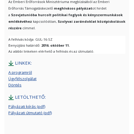
Az Emberi Erőforrások Minisztériuma megbízásából az Emberi
Erőforrás Támogatáskezelő
meghívásos pályázat
ot hirdet
a
Szovjetunióba hurcolt politikai foglyok és kényszermunkások
emlékévéhez
kapcsolódóan,
Szolyvai zarándoklat középiskolások
részére
címmel.
A felhívás kódja: GUL-16-SZ
Benyújtási határidő:
2016. október 11.
Az alábbi linkeken elérhető a felhívás és az útmutató.
LINKEK:
A programról
Ügyfélszolgálat
Döntés
LETÖLTHETŐ:
Pályázati kiírás (pdf)
Pályázati útmutató (pdf)