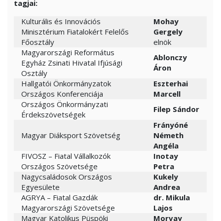
tagjai:
Kulturális és Innovációs
Mohay
Minisztérium Fiatalokért Felelős
Gergely
Főosztály
elnök
Magyarországi Református
Ablonczy
Egyház Zsinati Hivatal Ifjúsági
Áron
Osztály
Hallgatói Önkormányzatok
Eszterhai
Országos Konferenciája
Marcell
Országos Önkormányzati
Filep Sándor
Érdekszövetségek
Frányóné
Magyar Diáksport Szövetség
Németh
Angéla
FIVOSZ – Fiatal Vállalkozók
Inotay
Országos Szövetsége
Petra
Nagycsaládosok Országos
Kukely
Egyesülete
Andrea
AGRYA – Fiatal Gazdák
dr. Mikula
Magyarországi Szövetsége
Lajos
Magyar Katolikus Püspöki
Morvay