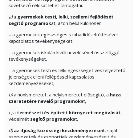
következő célokat lehet támogatni:
a)
a
gyermekek testi, lelki, szellemi fejlődését
segítő programok
at, azon belül különösen:
– a gyermekek egészséges szabadidő-eltöltésével
kapcsolatos tevékenységeket,
– a gyermekek iskolán kívüli nevelésével összefüggő
tevékenységeket,
– a gyermekek testi és lelki egészségét veszélyeztető
jelenségek elleni fellépéssel kapcsolatos
kezdeményezéseket,
b)
a honismeretet, a helyismeretet elősegítő, a
haza
szeretetére nevelő programok
at,
c)
a
természeti és épített környezet megóvását
,
védelmét
segítő programok
at,
d)
az ifjúság közösségi kezdeményezései
t, saját
szervezeteik és csoportjaik kezdeményezéseit és