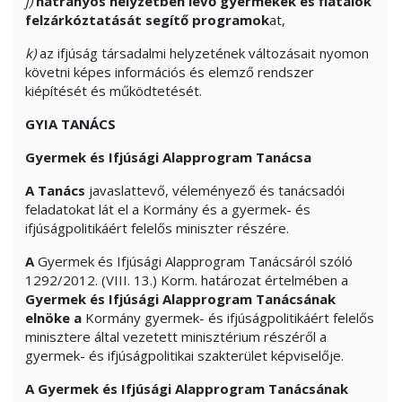
j)
hátrányos helyzetben lévő gyermekek és fiatalok
felzárkóztatását segítő programok
at,
k)
az ifjúság társadalmi helyzetének változásait nyomon
követni képes információs és elemző rendszer
kiépítését és működtetését.
GYIA TANÁCS
Gyermek és Ifjúsági Alapprogram Tanácsa
A Tanács
javaslattevő, véleményező és tanácsadói
feladatokat lát el a Kormány és a gyermek- és
ifjúságpolitikáért felelős miniszter részére.
A
Gyermek és Ifjúsági Alapprogram Tanácsáról szóló
1292/2012. (VIII. 13.) Korm. határozat értelmében a
Gyermek és Ifjúsági Alapprogram Tanácsának
elnöke
a
Kormány gyermek- és ifjúságpolitikáért felelős
minisztere által vezetett minisztérium részéről a
gyermek- és ifjúságpolitikai szakterület képviselője.
A Gyermek és Ifjúsági Alapprogram Tanácsának