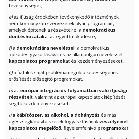
tevékenységét,
e)
az ifjúság érdekében tevékenykedő intézmények,
nem-kormányzati szervezetek olyan programjait,
amelyek építenek a részvételre, a
demokratikus
döntéshozatal
ra, az együttműködésre,
f)
a
demokráciára neveléssel
, a demokratikus
működés gyakorlásával és az állampolgári neveléssel
kapcsolatos programok
at és kezdeményezéseket,
g)
a fiatalok saját problémamegoldó képességének
erősítését elősegítő programokat,
h)
az
európai integrációs folyamatban való ifjúsági
részvétel
t, valamint az európai kapcsolatok kiépítését
segítő kezdeményezéseket,
i)
a kábítószer, az alkohol, a dohányzás
és más
egészségkárosító szerek fogyasztásának
veszélyeivel
kapcsolatos megelőző
, figyelemfelhívó
programok
at,