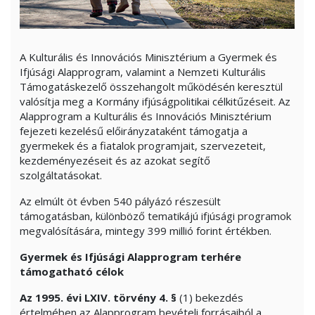
A Kulturális és Innovációs Minisztérium a Gyermek és
Ifjúsági Alapprogram, valamint a Nemzeti Kulturális
Támogatáskezelő összehangolt működésén keresztül
valósítja meg a Kormány ifjúságpolitikai célkitűzéseit. Az
Alapprogram a Kulturális és Innovációs Minisztérium
fejezeti kezelésű előirányzataként támogatja a
gyermekek és a fiatalok programjait, szervezeteit,
kezdeményezéseit és az azokat segítő
szolgáltatásokat.
Az elmúlt öt évben 540 pályázó részesült
támogatásban, különböző tematikájú ifjúsági programok
megvalósítására, mintegy 399 millió forint értékben.
Gyermek és Ifjúsági Alapprogram terhére
támogatható célok
Az 1995. évi LXIV. törvény 4. §
(1) bekezdés
értelmében az Alapprogram bevételi forrásaiból a