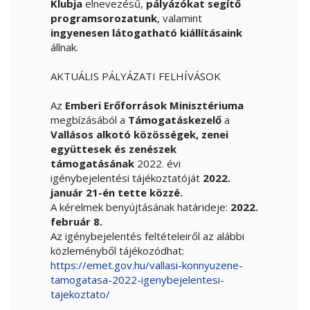
Klubja
elnevezésű,
pályázókat segítő
programsorozatunk
, valamint
ingyenesen látogatható kiállításaink
állnak.
AKTUÁLIS PÁLYÁZATI FELHÍVÁSOK
Az
Emberi Erőforrások Minisztériuma
megbízásából a
Támogatáskezelő
a
Vallásos alkotó közösségek, zenei
együttesek és zenészek
támogatásának
2022. évi
igénybejelentési tájékoztatóját
2022.
január 21-én tette közzé.
A kérelmek benyújtásának határideje:
2022.
február 8.
Az igénybejelentés feltételeiről az alábbi
közleményből tájékozódhat:
https://emet.gov.hu/vallasi-konnyuzene-
tamogatasa-2022-igenybejelentesi-
tajekoztato/