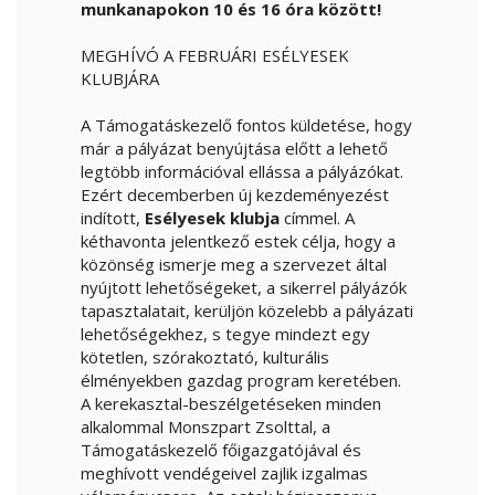
munkanapokon 10 és 16 óra között!
MEGHÍVÓ A FEBRUÁRI ESÉLYESEK
KLUBJÁRA
A Támogatáskezelő fontos küldetése, hogy
már a pályázat benyújtása előtt a lehető
legtöbb információval ellássa a pályázókat.
Ezért decemberben új kezdeményezést
indított,
Esélyesek klubja
címmel. A
kéthavonta jelentkező estek célja, hogy a
közönség ismerje meg a szervezet által
nyújtott lehetőségeket, a sikerrel pályázók
tapasztalatait, kerüljön közelebb a pályázati
lehetőségekhez, s tegye mindezt egy
kötetlen, szórakoztató, kulturális
élményekben gazdag program keretében.
A kerekasztal-beszélgetéseken minden
alkalommal Monszpart Zsolttal, a
Támogatáskezelő főigazgatójával és
meghívott vendégeivel zajlik izgalmas