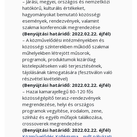
– Járási, megyei, országos és nemzetközi
hatókörű, kulturális értékeket,
hagyományokat bemutató közösségi
események, rendezvények, valamint
szakmai konferenciák megrendezése
(Benyújtási határidő: 2022.02.22. éjfél)
– A közművelődési intézményekben és
közösségi színterekben működő szakmai
műhelyekben létrejött műsorok,
programok, produktumok kizárólag
kistelepüléseken való terjesztésének,
tájolásának támogatására (fesztiválon való
részvétel kivételével)
(Benyújtási határidő: 2022.02.22. éjfél)
– Hazai kamarajellegű 80-120 fős
közösségépítő terasz-rendezvények
megrendezése, helyi és országos
programok vegyítése, irodalom, zene,
színház és egyéb műfajok találkozása,
crossoverek megrendezése
(Benyújtási határidő: 2022.02.22. éjfél)
Közművelődés Kollégiuma – nyílt pályázati