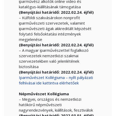
iparművész alkotók online video és
katalógus-kiállításának támogatása
(Benyújtási határidő: 2022.02.24. éjfél)
– Külföldi szakvásárokon nonprofit
iparművészeti szervezetek, valamint
iparművészeti ágak akkreditált képzését
folytató felsőoktatási intézmények
megjelenése
(Benyújtási határidő: 2022.02.24. éjfél)
– A magyar iparművészettel foglalkozó
szervezetek nemzetközi szakmai
szervezetekben való jelenlétének
biztosítása
(Benyújtási határidő: 2022.02.24. éjfél)
Iparművészet Kollégiuma – nyílt pályázati
felhívásai ide kattintva elérhetőek
Népművészet Kollégiuma
– Megyei, országos és nemzetközi
hatókörű népművészeti
nagyrendezvények, kiállítások, fesztiválok
(Benyújtási határidő: 2022.03.01. éjfél)