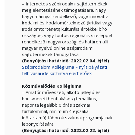
– Internetes szépirodalmi sajtótermékek
megjelentetésének támogatására. Nagy
hagyománnyal rendelkező, vagy innovatív
irodalmi és irodalomértelmező (kritikai vagy
irodalomtörténeti) kulturális értékkel bíró
országos, vagy fontos regionális szereppel
rendelkező magyarországi és határon túli
magyar nyelvű online szépirodalmi
sajtótermékek támogatása
(Benyújtási határidő: 2022.02.04. éjfél)
Szépirodalom Kollégiuma – nyílt pályázati
felhívásai ide kattintva elérhetőek
Közművelődés Kollégiuma
– Amatőr művészeti, alkotó jellegű és
honismereti bentlakásos (tematikus,
naponta legalább 6 órás szakmai
tartalommal, minimum 4 éjszaka
időtartamú) táborok szakmai programjainak
lebonyolítására
(Benyújtási határidő: 2022.02.22. éjfél)