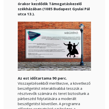
órakor kezdődik Támogatáskezelő
székházában (1085 Budapest Gyulai Pál
utca 13.).
Az est időtartama 90 perc.
Visszajelzéseikből merítkezve, a következő
beszélgetést interaktívabbá tesszük a
résztvevők számára és teret biztosítunk a
párbeszéd folytatására a moderált
beszélgetést követően. A programra
előzetes regisztráció szükséges a