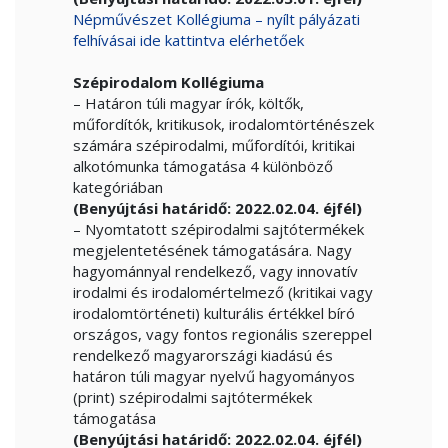
Népművészet Kollégiuma – nyílt pályázati
felhívásai ide kattintva elérhetőek
Szépirodalom Kollégiuma
– Határon túli magyar írók, költők,
műfordítók, kritikusok, irodalomtörténészek
számára szépirodalmi, műfordítói, kritikai
alkotómunka támogatása 4 különböző
kategóriában
(Benyújtási határidő: 2022.02.04. éjfél)
– Nyomtatott szépirodalmi sajtótermékek
megjelentetésének támogatására. Nagy
hagyománnyal rendelkező, vagy innovatív
irodalmi és irodalomértelmező (kritikai vagy
irodalomtörténeti) kulturális értékkel bíró
országos, vagy fontos regionális szereppel
rendelkező magyarországi kiadású és
határon túli magyar nyelvű hagyományos
(print) szépirodalmi sajtótermékek
támogatása
(Benyújtási határidő: 2022.02.04. éjfél)