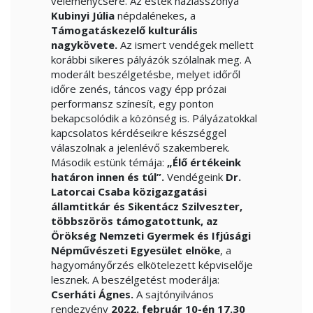
véleménycsere. Az estek háziasszonya
Kubinyi Júlia
népdalénekes, a
Támogatáskezelő kulturális
nagykövete.
Az ismert vendégek mellett
korábbi sikeres pályázók szólalnak meg. A
moderált beszélgetésbe, melyet időről
időre zenés, táncos vagy épp prózai
performansz színesít, egy ponton
bekapcsolódik a közönség is. Pályázatokkal
kapcsolatos kérdéseikre készséggel
válaszolnak a jelenlévő szakemberek.
Második estünk témája:
„Élő értékeink
határon innen és túl”.
Vendégeink
Dr.
Latorcai Csaba közigazgatási
államtitkár és Sikentácz Szilveszter,
többszörös támogatottunk, az
Örökség Nemzeti Gyermek és Ifjúsági
Népművészeti Egyesület elnöke
, a
hagyományőrzés elkötelezett képviselője
lesznek. A beszélgetést moderálja:
Cserháti Ágnes.
A sajtónyilvános
rendezvény
2022. február 10-én 17.30