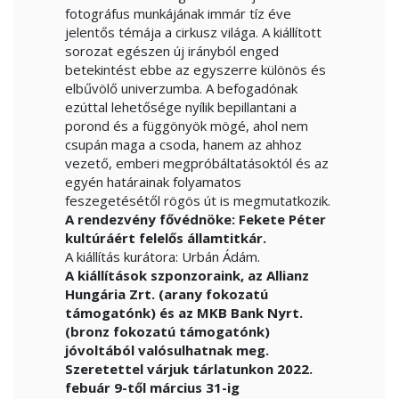
fotográfus munkájának immár tíz éve
jelentős témája a cirkusz világa. A kiállított
sorozat egészen új irányból enged
betekintést ebbe az egyszerre különös és
elbűvölő univerzumba. A befogadónak
ezúttal lehetősége nyílik bepillantani a
porond és a függönyök mögé, ahol nem
csupán maga a csoda, hanem az ahhoz
vezető, emberi megpróbáltatásoktól és az
egyén határainak folyamatos
feszegetésétől rögös út is megmutatkozik.
A rendezvény fővédnöke: Fekete Péter
kultúráért felelős államtitkár.
A kiállítás kurátora: Urbán Ádám.
A kiállítások szponzoraink, az Allianz
Hungária Zrt. (arany fokozatú
támogatónk) és az MKB Bank Nyrt.
(bronz fokozatú támogatónk)
jóvoltából valósulhatnak meg.
Szeretettel várjuk tárlatunkon 2022.
febuár 9-től március 31-ig