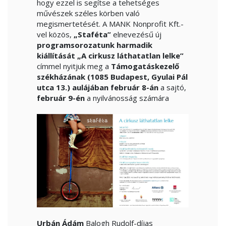
hogy ezzel is segítse a tehetséges
művészek széles körben való
megismertetését. A MANK Nonprofit Kft.-
vel közös,
„Staféta”
elnevezésű új
programsorozatunk harmadik
kiállítását „A cirkusz láthatatlan lelke”
címmel nyitjuk meg a
Támogatáskezelő
székházának (1085 Budapest, Gyulai Pál
utca 13.) aulájában február 8-án
a sajtó,
február 9-én
a nyilvánosság számára
Urbán Ádám
Balogh Rudolf-díjas