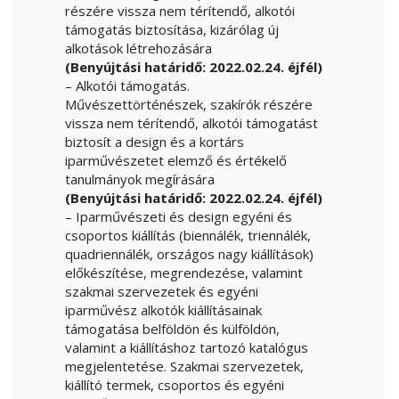
részére vissza nem térítendő, alkotói
támogatás biztosítása, kizárólag új
alkotások létrehozására
(Benyújtási határidő: 2022.02.24. éjfél)
– Alkotói támogatás.
Művészettörténészek, szakírók részére
vissza nem térítendő, alkotói támogatást
biztosít a design és a kortárs
iparművészetet elemző és értékelő
tanulmányok megírására
(Benyújtási határidő: 2022.02.24. éjfél)
– Iparművészeti és design egyéni és
csoportos kiállítás (biennálék, triennálék,
quadriennálék, országos nagy kiállítások)
előkészítése, megrendezése, valamint
szakmai szervezetek és egyéni
iparművész alkotók kiállításainak
támogatása belföldön és külföldön,
valamint a kiállításhoz tartozó katalógus
megjelentetése. Szakmai szervezetek,
kiállító termek, csoportos és egyéni