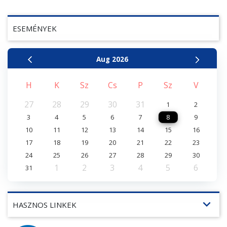
ESEMÉNYEK
Aug
2026
H
K
Sz
Cs
P
Sz
V
27
28
29
30
31
1
2
3
4
5
6
7
8
9
10
11
12
13
14
15
16
17
18
19
20
21
22
23
24
25
26
27
28
29
30
1
2
3
4
5
6
31
expand_more
HASZNOS LINKEK