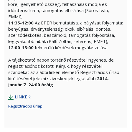
köre, igényelhető összeg, felhasználás módja és
időintervalluma, támogatás elbírálása (Sörös Iván,
EMMI);
11:35-12:00
Az EPER bemutatása, a pályázat folyamata:
benyújtás, érvénytelenségi okok, elbírálás, döntés,
szerződéskötés, beszámoló, támogatás folyósítása,
leggyakoribb hibák (Pálfi Zoltán, referens, EMET);
12:00-13:00
felmerülő kérdések megválaszolása
A tájékoztató napon történő részvétel ingyenes, de
regisztrációhoz kötött. Kérjük, hogy részvételi
szándékát az alábbi linken elérhető Regisztrációs űrlap
kitöltésével jelezni szíveskedjék legkésőbb
2014.
január 7. 24:00 óráig
.
LINKEK:
Regisztrációs űrlap