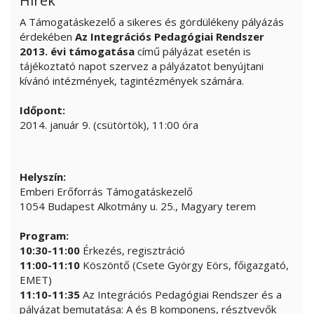
Hírek
A Támogatáskezelő a sikeres és gördülékeny pályázás
érdekében
Az Integrációs Pedagógiai Rendszer
2013. évi támogatása
című pályázat esetén is
tájékoztató napot szervez a pályázatot benyújtani
kívánó intézmények, tagintézmények számára.
Időpont:
2014. január 9. (csütörtök), 11:00 óra
Helyszín:
Emberi Erőforrás Támogatáskezelő
1054 Budapest Alkotmány u. 25., Magyary terem
Program:
10:30-11:00
Érkezés, regisztráció
11:00-11:10
Köszöntő (Csete György Eörs, főigazgató,
EMET)
11:10-11:35
Az Integrációs Pedagógiai Rendszer és a
pályázat bemutatása: A és B komponens, résztvevők