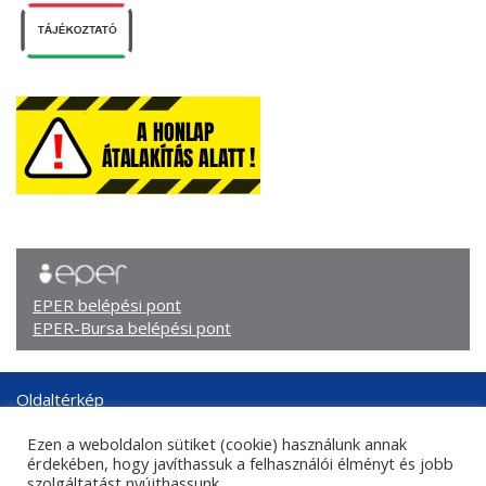
EPER belépési pont
EPER-Bursa belépési pont
Oldaltérkép
Arculati elemek
Ezen a weboldalon sütiket (cookie) használunk annak
Adatkezelési tájékoztató
érdekében, hogy javíthassuk a felhasználói élményt és jobb
Központi kapcsolati adatok
szolgáltatást nyújthassunk.