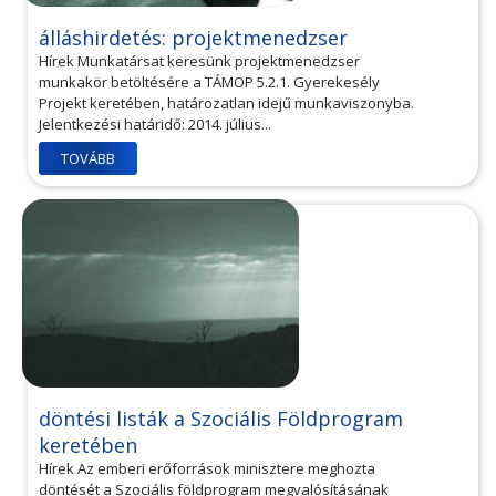
álláshirdetés: projektmenedzser
Hírek Munkatársat keresünk projektmenedzser
munkakör betöltésére a TÁMOP 5.2.1. Gyerekesély
Projekt keretében, határozatlan idejű munkaviszonyba.
Jelentkezési határidő: 2014. július...
TOVÁBB
döntési listák a Szociális Földprogram
keretében
Hírek Az emberi erőforrások minisztere meghozta
döntését a Szociális földprogram megvalósításának