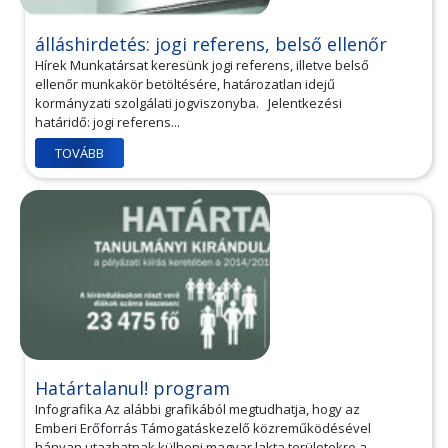
álláshirdetés: jogi referens, belső ellenőr
Hírek Munkatársat keresünk jogi referens, illetve belső
ellenőr munkakör betöltésére, határozatlan idejű
kormányzati szolgálati jogviszonyba. Jelentkezési
határidő: jogi referens...
TOVÁBB
Határtalanul! program
Infografika Az alábbi grafikából megtudhatja, hogy az
Emberi Erőforrás Támogatáskezelő közreműködésével
hányan utazhatnak külhoni magyar lakta területekre a