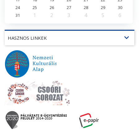
24
25
26
27
28
29
30
1
2
3
4
5
6
31
expand_more
HASZNOS LINKEK