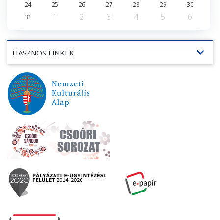
24
25
26
27
28
29
30
1
2
3
4
5
6
31
expand_more
HASZNOS LINKEK