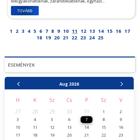
lelkigyakorlatoknak, zarándoklatoknak, egyházi...
TOVÁBB
1
2
3
4
5
6
7
8
9
10
11
12
13
14
15
16
17
18
19
20
21
22
23
24
25
ESEMÉNYEK
Aug
2026
H
K
Sz
Cs
P
Sz
V
27
28
29
30
31
1
2
3
4
5
6
7
8
9
10
11
12
13
14
15
16
17
18
19
20
21
22
23