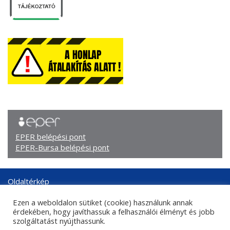
EPER belépési pont
EPER-Bursa belépési pont
Oldaltérkép
Arculati elemek
Ezen a weboldalon sütiket (cookie) használunk annak
Adatkezelési tájékoztató
érdekében, hogy javíthassuk a felhasználói élményt és jobb
Központi kapcsolati adatok
szolgáltatást nyújthassunk.
Sajtókapcsolat