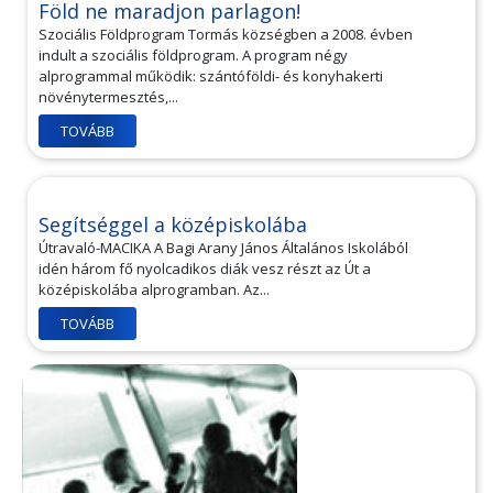
Föld ne maradjon parlagon!
Szociális Földprogram Tormás községben a 2008. évben
indult a szociális földprogram. A program négy
alprogrammal működik: szántóföldi- és konyhakerti
növénytermesztés,...
TOVÁBB
Segítséggel a középiskolába
Útravaló-MACIKA A Bagi Arany János Általános Iskolából
idén három fő nyolcadikos diák vesz részt az Út a
középiskolába alprogramban. Az...
TOVÁBB