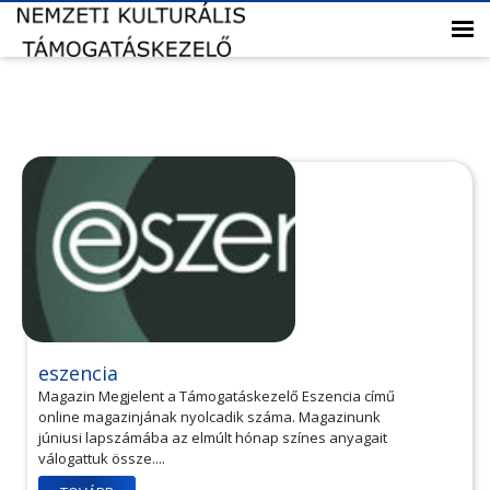
eszencia
Magazin Megjelent a Támogatáskezelő Eszencia című
online magazinjának nyolcadik száma. Magazinunk
júniusi lapszámába az elmúlt hónap színes anyagait
válogattuk össze....