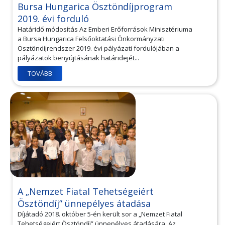
Bursa Hungarica Ösztöndíjprogram
2019. évi forduló
Határidő módosítás Az Emberi Erőforrások Minisztériuma
a Bursa Hungarica Felsőoktatási Önkormányzati
Ösztöndíjrendszer 2019. évi pályázati fordulójában a
pályázatok benyújtásának határidejét...
TOVÁBB
A „Nemzet Fiatal Tehetségeiért
Ösztöndíj” ünnepélyes átadása
Díjátadó 2018. október 5-én került sor a „Nemzet Fiatal
Tehetségeiért Ösztöndíj” ünnepélyes átadására. Az