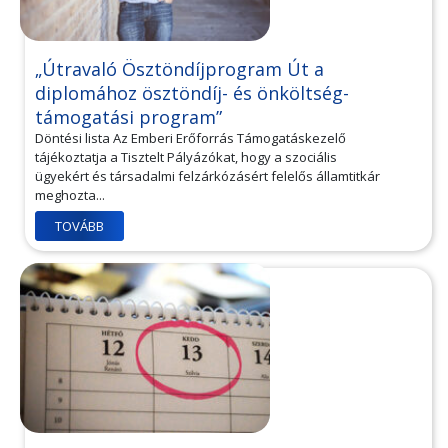
„Útravaló Ösztöndíjprogram Út a
diplomához ösztöndíj- és önköltség-
támogatási program”
Döntési lista Az Emberi Erőforrás Támogatáskezelő
tájékoztatja a Tisztelt Pályázókat, hogy a szociális
ügyekért és társadalmi felzárkózásért felelős államtitkár
meghozta...
TOVÁBB