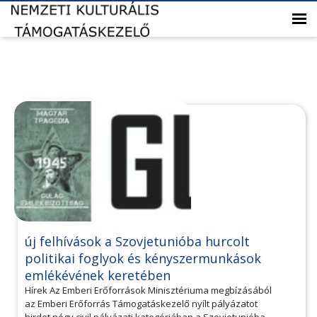
új felhívások a Szovjetunióba hurcolt
politikai foglyok és kényszermunkások
emlékévének keretében
Hírek Az Emberi Erőforrások Minisztériuma megbízásából
az Emberi Erőforrás Támogatáskezelő nyílt pályázatot