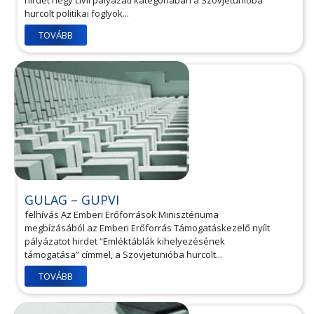
hirdet négy civil pályázati kategóriában a Szovjetunióba
hurcolt politikai foglyok...
TOVÁBB
GULAG – GUPVI
felhívás Az Emberi Erőforrások Minisztériuma
megbízásából az Emberi Erőforrás Támogatáskezelő nyílt
pályázatot hirdet “Emléktáblák kihelyezésének
támogatása” címmel, a Szovjetunióba hurcolt...
TOVÁBB