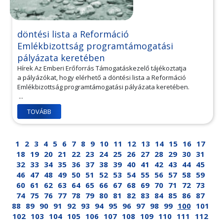
döntési lista a Reformáció
Emlékbizottság programtámogatási
pályázata keretében
Hírek Az Emberi Erőforrás Támogatáskezelő tájékoztatja
a pályázókat, hogy elérhető a döntési lista a Reformáció
Emlékbizottság programtámogatási pályázata keretében.
...
TOVÁBB
1
2
3
4
5
6
7
8
9
10
11
12
13
14
15
16
17
18
19
20
21
22
23
24
25
26
27
28
29
30
31
32
33
34
35
36
37
38
39
40
41
42
43
44
45
46
47
48
49
50
51
52
53
54
55
56
57
58
59
60
61
62
63
64
65
66
67
68
69
70
71
72
73
74
75
76
77
78
79
80
81
82
83
84
85
86
87
88
89
90
91
92
93
94
95
96
97
98
99
100
101
102
103
104
105
106
107
108
109
110
111
112