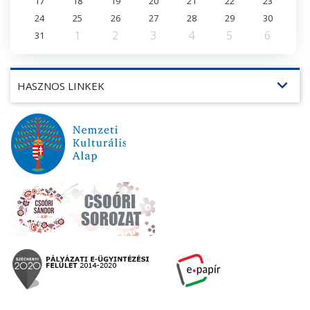
17
18
19
20
21
22
23
24
25
26
27
28
29
30
1
2
3
4
5
6
31
expand_more
HASZNOS LINKEK