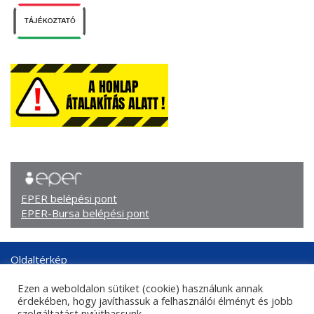
EPER belépési pont
EPER-Bursa belépési pont
Oldaltérkép
Arculati elemek
Ezen a weboldalon sütiket (cookie) használunk annak
Adatkezelési tájékoztató
érdekében, hogy javíthassuk a felhasználói élményt és jobb
Központi kapcsolati adatok
szolgáltatást nyújthassunk.