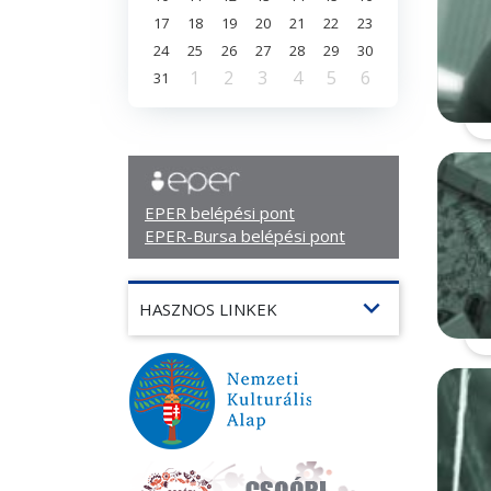
17
18
19
20
21
22
23
24
25
26
27
28
29
30
1
2
3
4
5
6
31
EPER belépési pont
EPER-Bursa belépési pont
expand_more
HASZNOS LINKEK