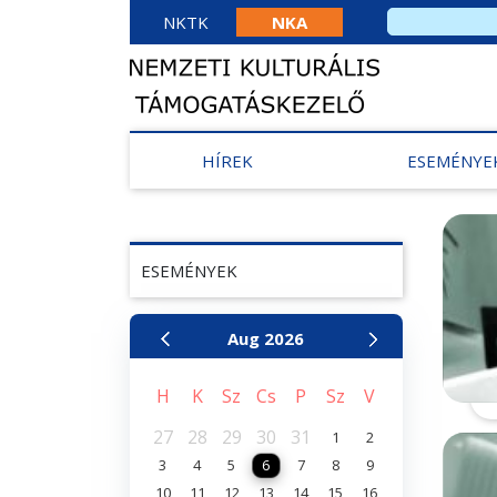
NKTK
NKA
HÍREK
ESEMÉNYE
ESEMÉNYEK
Aug
2026
H
K
Sz
Cs
P
Sz
V
27
28
29
30
31
1
2
3
4
5
6
7
8
9
10
11
12
13
14
15
16