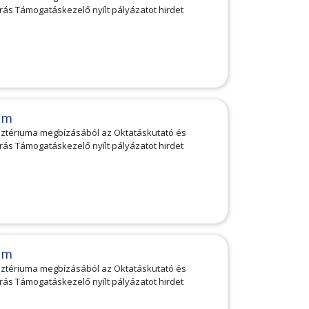
rrás Támogatáskezelő nyílt pályázatot hirdet
am
isztériuma megbízásából az Oktatáskutató és
rrás Támogatáskezelő nyílt pályázatot hirdet
am
isztériuma megbízásából az Oktatáskutató és
rrás Támogatáskezelő nyílt pályázatot hirdet