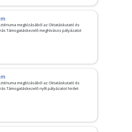
am
isztériuma megbízásából az Oktatáskutató és
forrás Támogatáskezelő meghívásos pályázatot
am
isztériuma megbízásából az Oktatáskutató és
rrás Támogatáskezelő nyílt pályázatot hirdet