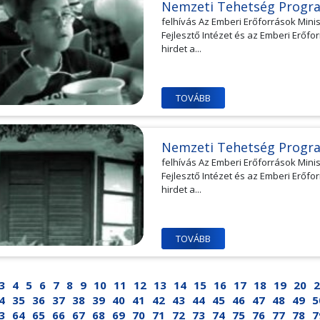
Nemzeti Tehetség Progr
felhívás Az Emberi Erőforrások Min
Fejlesztő Intézet és az Emberi Erő
hirdet a...
TOVÁBB
Nemzeti Tehetség Progr
felhívás Az Emberi Erőforrások Min
Fejlesztő Intézet és az Emberi Erő
hirdet a...
TOVÁBB
3
4
5
6
7
8
9
10
11
12
13
14
15
16
17
18
19
20
2
4
35
36
37
38
39
40
41
42
43
44
45
46
47
48
49
5
3
64
65
66
67
68
69
70
71
72
73
74
75
76
77
78
7