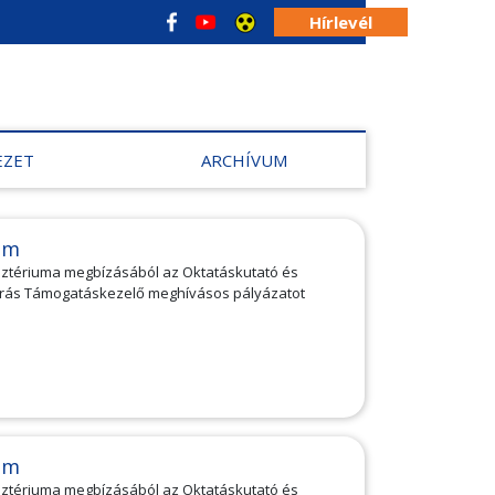
Hírlevél
EZET
ARCHÍVUM
am
isztériuma megbízásából az Oktatáskutató és
forrás Támogatáskezelő meghívásos pályázatot
am
isztériuma megbízásából az Oktatáskutató és