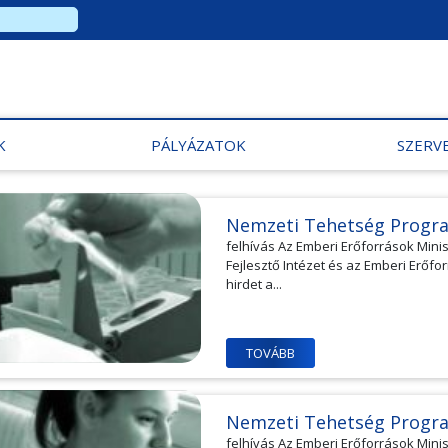
K
PÁLYÁZATOK
SZERV
Nemzeti Tehetség Progr
felhívás Az Emberi Erőforrások Min
Fejlesztő Intézet és az Emberi Erő
hirdet a...
TOVÁBB
Nemzeti Tehetség Progr
felhívás Az Emberi Erőforrások Min