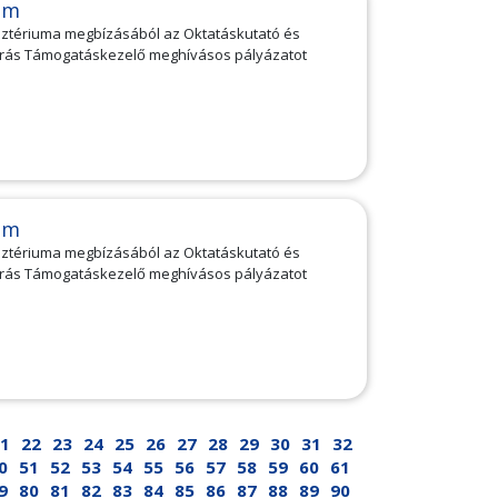
am
isztériuma megbízásából az Oktatáskutató és
forrás Támogatáskezelő meghívásos pályázatot
am
isztériuma megbízásából az Oktatáskutató és
forrás Támogatáskezelő meghívásos pályázatot
1
22
23
24
25
26
27
28
29
30
31
32
0
51
52
53
54
55
56
57
58
59
60
61
9
80
81
82
83
84
85
86
87
88
89
90