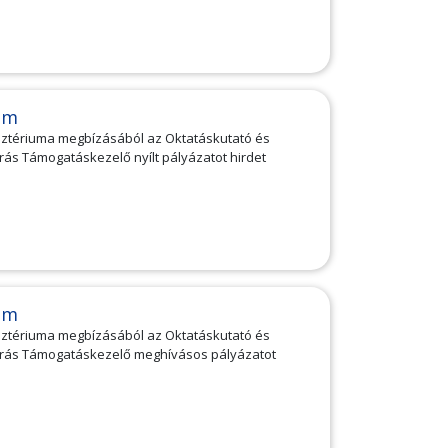
am
isztériuma megbízásából az Oktatáskutató és
rrás Támogatáskezelő nyílt pályázatot hirdet
am
isztériuma megbízásából az Oktatáskutató és
forrás Támogatáskezelő meghívásos pályázatot