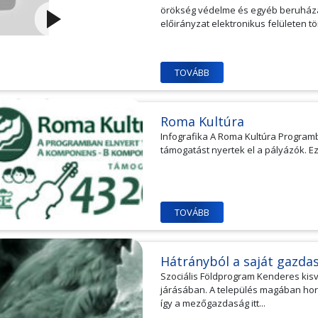
örökség védelme és egyéb beruház
előirányzat elektronikus felületen tö
TOVÁBB
Roma Kultúra
Infografika A Roma Kultúra Programb
támogatást nyertek el a pályázók. E
TOVÁBB
Hátrányból a saját gazdas
Szociális Földprogram Kenderes kis
járásában. A település magában hord
így a mezőgazdaság itt...