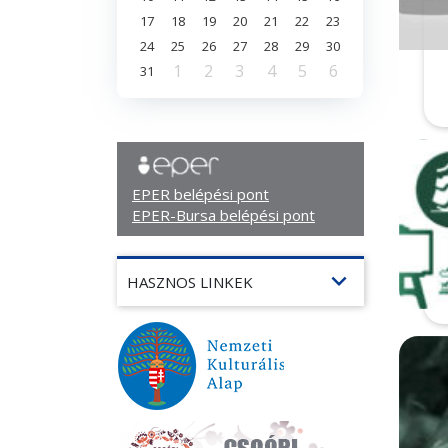
17
18
19
20
21
22
23
24
25
26
27
28
29
30
1
2
3
4
5
6
31
EPER belépési pont
EPER-Bursa belépési pont
expand_more
HASZNOS LINKEK