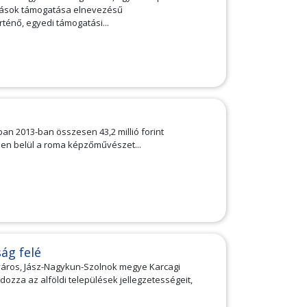
ások támogatása elnevezésű
rténő, egyedi támogatási...
an 2013-ban összesen 43,2 millió forint
zen belül a roma képzőművészet...
ág felé
város, Jász-Nagykun-Szolnok megye Karcagi
ozza az alföldi települések jellegzetességeit,