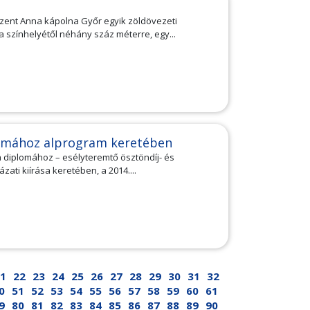
zent Anna kápolna Győr egyik zöldövezeti
a színhelyétől néhány száz méterre, egy...
plomához alprogram keretében
 a diplomához – esélyteremtő ösztöndíj- és
ati kiírása keretében, a 2014....
1
22
23
24
25
26
27
28
29
30
31
32
0
51
52
53
54
55
56
57
58
59
60
61
9
80
81
82
83
84
85
86
87
88
89
90