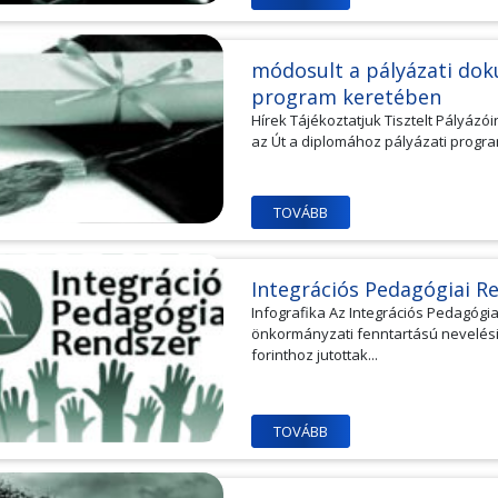
módosult a pályázati do
program keretében
Hírek Tájékoztatjuk Tisztelt Pályáz
az Út a diplomához pályázati program
TOVÁBB
Integrációs Pedagógiai R
Infografika Az Integrációs Pedagógi
önkormányzati fenntartású nevelési,
forinthoz jutottak...
TOVÁBB