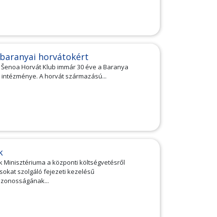
 baranyai horvátokért
 Šenoa Horvát Klub immár 30 éve a Baranya
 intézménye. A horvát származású...
k
k Minisztériuma a központi költségvetésről
okat szolgáló fejezeti kezelésű
azonosságának...