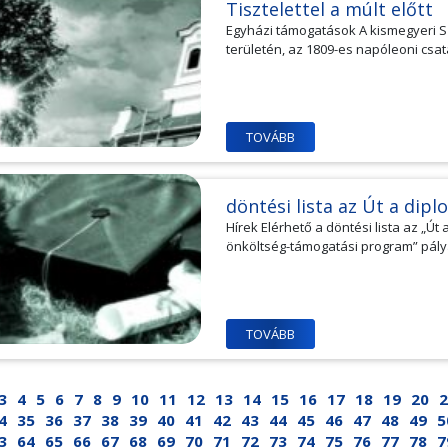
Tisztelettel a múlt előtt
Egyházi támogatások A kismegyeri S
területén, az 1809-es napóleoni csat
TOVÁBB
döntési lista az Út a di
Hírek Elérhető a döntési lista az „Út
önköltség-támogatási program” pályáz
TOVÁBB
3
4
5
6
7
8
9
10
11
12
13
14
15
16
17
18
19
20
2
4
35
36
37
38
39
40
41
42
43
44
45
46
47
48
49
5
3
64
65
66
67
68
69
70
71
72
73
74
75
76
77
78
7