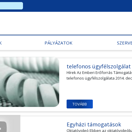
K
PÁLYÁZATOK
SZERV
telefonos ügyfélszolgálat
Hírek Az Emberi Erőforrás Támogatás
telefonos ügyfélszolgálata 2014. dec
TOVÁBB
Egyházi támogatások
Oktatóvideó Ebben az oktatóvideóba