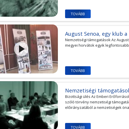
TOVÁBB
August Senoa, egy klub a
Nemzetiségi támogatások Az August
megyei horvátok egyik legfontosabb
TOVÁBB
Nemzetiségi támogatáso
Bizottsági ülés Az Emberi Erőforráso
szóló törvény nemzetiségi támogatás
előirányzatából a nemzetiségek ön
TOVÁBB