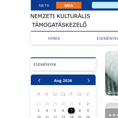
NKTK
NKA
HÍREK
ESEMÉNYE
ESEMÉNYEK
Aug
2026
H
K
Sz
Cs
P
Sz
V
27
28
29
30
31
1
2
3
4
5
6
7
8
9
10
11
12
13
14
15
16