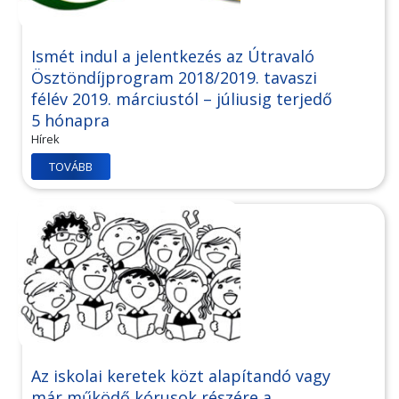
Ismét indul a jelentkezés az Útravaló
Ösztöndíjprogram 2018/2019. tavaszi
félév 2019. márciustól – júliusig terjedő
5 hónapra
Hírek
TOVÁBB
Az iskolai keretek közt alapítandó vagy
már működő kórusok részére a