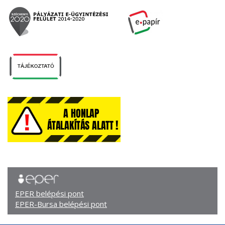
EPER belépési pont
EPER-Bursa belépési pont