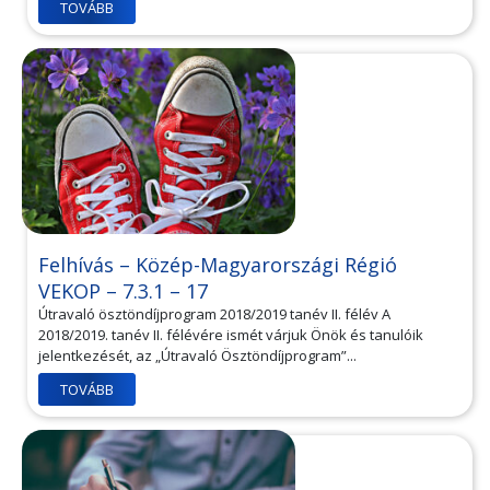
TOVÁBB
Felhívás – Közép-Magyarországi Régió
VEKOP – 7.3.1 – 17
Útravaló ösztöndíjprogram 2018/2019 tanév II. félév A
2018/2019. tanév II. félévére ismét várjuk Önök és tanulóik
jelentkezését, az „Útravaló Ösztöndíjprogram”...
TOVÁBB