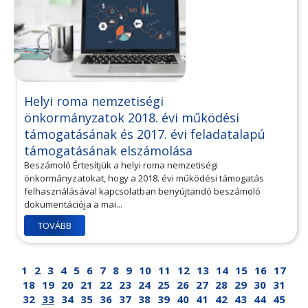
Helyi roma nemzetiségi
önkormányzatok 2018. évi működési
támogatásának és 2017. évi feladatalapú
támogatásának elszámolása
Beszámoló Értesítjük a helyi roma nemzetiségi
önkormányzatokat, hogy a 2018. évi működési támogatás
felhasználásával kapcsolatban benyújtandó beszámoló
dokumentációja a mai...
TOVÁBB
1
2
3
4
5
6
7
8
9
10
11
12
13
14
15
16
17
18
19
20
21
22
23
24
25
26
27
28
29
30
31
32
33
34
35
36
37
38
39
40
41
42
43
44
45