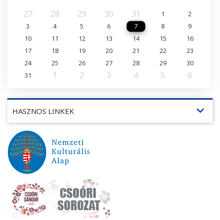
27
28
29
30
31
1
2
3
4
5
6
7
8
9
10
11
12
13
14
15
16
17
18
19
20
21
22
23
24
25
26
27
28
29
30
1
2
3
4
5
6
31
expand_more
HASZNOS LINKEK