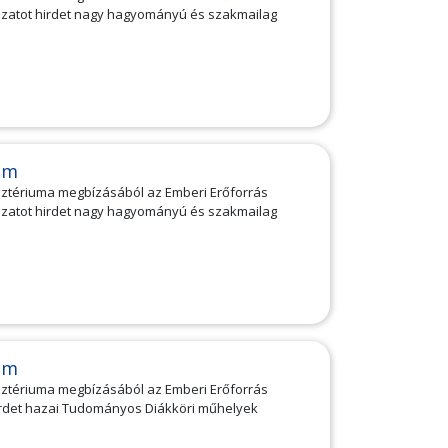
zatot hirdet nagy hagyományú és szakmailag
am
isztériuma megbízásából az Emberi Erőforrás
zatot hirdet nagy hagyományú és szakmailag
am
isztériuma megbízásából az Emberi Erőforrás
irdet hazai Tudományos Diákköri műhelyek