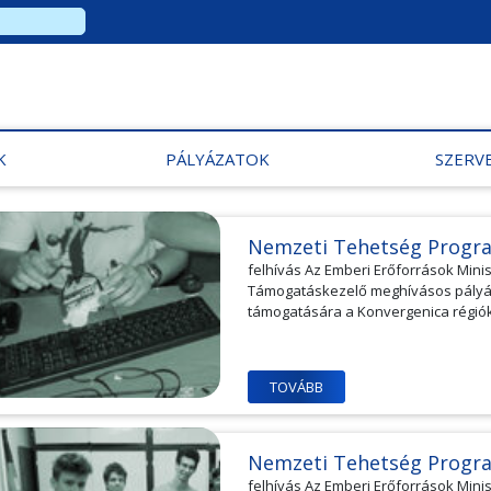
K
PÁLYÁZATOK
SZERV
Nemzeti Tehetség Progr
felhívás Az Emberi Erőforrások Min
Támogatáskezelő meghívásos pályáz
támogatására a Konvergenica régiók
TOVÁBB
Nemzeti Tehetség Progr
felhívás Az Emberi Erőforrások Min