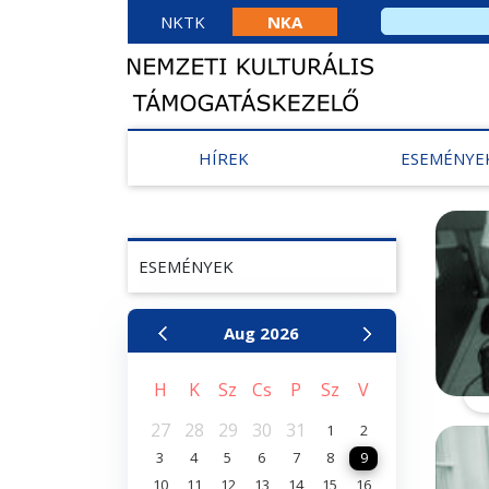
NKTK
NKA
HÍREK
ESEMÉNYE
ESEMÉNYEK
Aug
2026
H
K
Sz
Cs
P
Sz
V
27
28
29
30
31
1
2
3
4
5
6
7
8
9
10
11
12
13
14
15
16