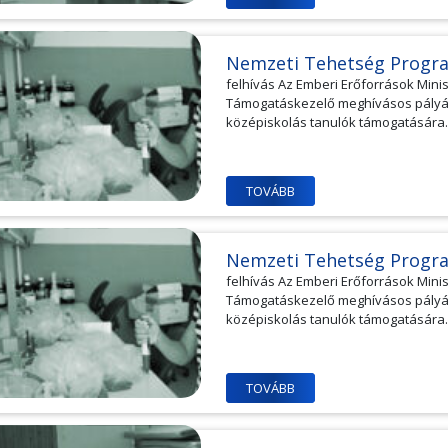
Nemzeti Tehetség Progr
felhívás Az Emberi Erőforrások Min
Támogatáskezelő meghívásos pályáza
középiskolás tanulók támogatására..
TOVÁBB
Nemzeti Tehetség Progr
felhívás Az Emberi Erőforrások Min
Támogatáskezelő meghívásos pályáza
középiskolás tanulók támogatására..
TOVÁBB