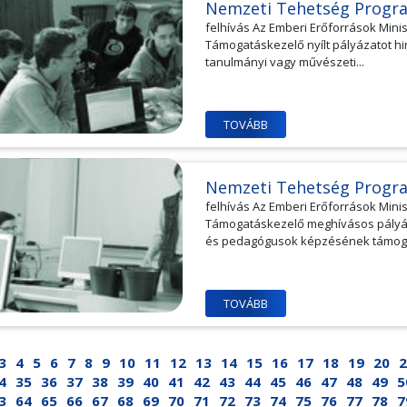
Nemzeti Tehetség Progr
felhívás Az Emberi Erőforrások Min
Támogatáskezelő nyílt pályázatot hi
tanulmányi vagy művészeti...
TOVÁBB
Nemzeti Tehetség Progr
felhívás Az Emberi Erőforrások Min
Támogatáskezelő meghívásos pályá
és pedagógusok képzésének támoga
TOVÁBB
3
4
5
6
7
8
9
10
11
12
13
14
15
16
17
18
19
20
2
4
35
36
37
38
39
40
41
42
43
44
45
46
47
48
49
5
3
64
65
66
67
68
69
70
71
72
73
74
75
76
77
78
7