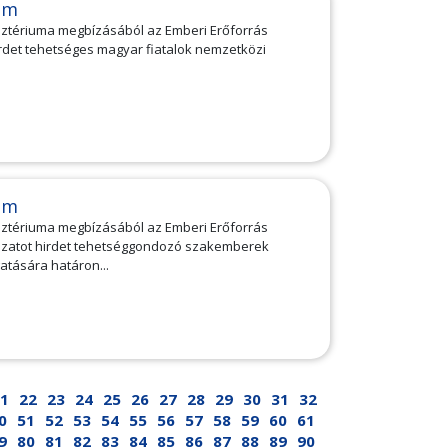
am
isztériuma megbízásából az Emberi Erőforrás
rdet tehetséges magyar fiatalok nemzetközi
am
isztériuma megbízásából az Emberi Erőforrás
zatot hirdet tehetséggondozó szakemberek
tására határon...
1
22
23
24
25
26
27
28
29
30
31
32
0
51
52
53
54
55
56
57
58
59
60
61
9
80
81
82
83
84
85
86
87
88
89
90