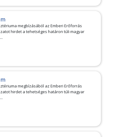
am
isztériuma megbízásából az Emberi Erőforrás
tot hirdet a tehetséges határon túli magyar
..
am
isztériuma megbízásából az Emberi Erőforrás
tot hirdet a tehetséges határon túli magyar
..