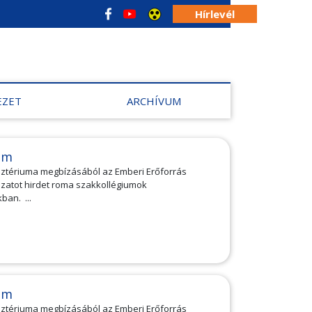
Hírlevél
EZET
ARCHÍVUM
am
isztériuma megbízásából az Emberi Erőforrás
atot hirdet roma szakkollégiumok
ban. ...
am
isztériuma megbízásából az Emberi Erőforrás