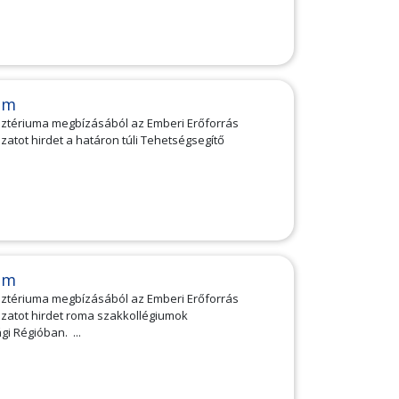
am
isztériuma megbízásából az Emberi Erőforrás
tot hirdet a határon túli Tehetségsegítő
.
am
isztériuma megbízásából az Emberi Erőforrás
atot hirdet roma szakkollégiumok
 Régióban. ...