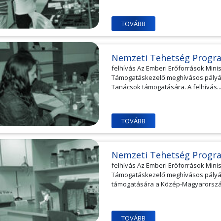
TOVÁBB
Nemzeti Tehetség Progr
felhívás Az Emberi Erőforrások Min
Támogatáskezelő meghívásos pályáza
Tanácsok támogatására. A felhívás..
TOVÁBB
Nemzeti Tehetség Progr
felhívás Az Emberi Erőforrások Min
Támogatáskezelő meghívásos pályáz
támogatására a Közép-Magyarországi
TOVÁBB