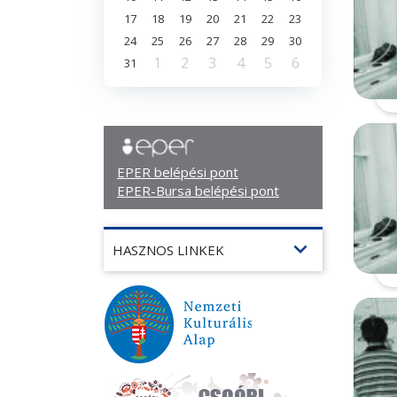
17
18
19
20
21
22
23
24
25
26
27
28
29
30
1
2
3
4
5
6
31
EPER belépési pont
EPER-Bursa belépési pont
expand_more
HASZNOS LINKEK