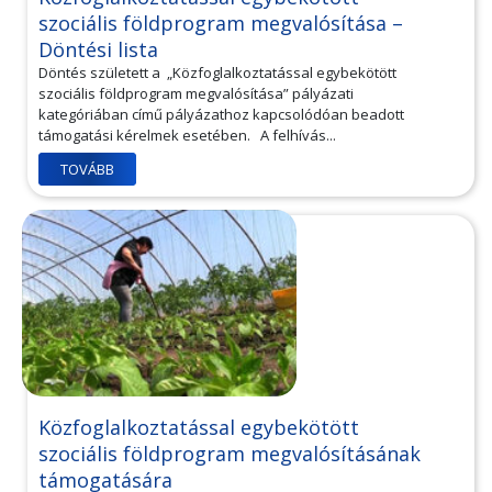
szociális földprogram megvalósítása –
Döntési lista
Döntés született a „Közfoglalkoztatással egybekötött
szociális földprogram megvalósítása” pályázati
kategóriában című pályázathoz kapcsolódóan beadott
támogatási kérelmek esetében. A felhívás...
TOVÁBB
Közfoglalkoztatással egybekötött
szociális földprogram megvalósításának
támogatására