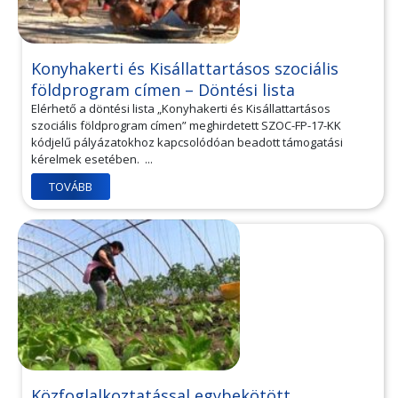
Konyhakerti és Kisállattartásos szociális
földprogram címen – Döntési lista
Elérhető a döntési lista „Konyhakerti és Kisállattartásos
szociális földprogram címen” meghirdetett SZOC-FP-17-KK
kódjelű pályázatokhoz kapcsolódóan beadott támogatási
kérelmek esetében. ...
TOVÁBB
Közfoglalkoztatással egybekötött