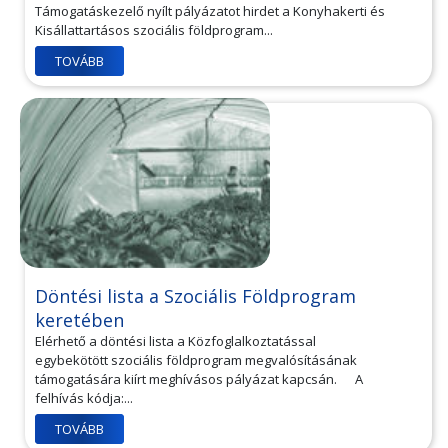
Támogatáskezelő nyílt pályázatot hirdet a Konyhakerti és
Kisállattartásos szociális földprogram...
TOVÁBB
Döntési lista a Szociális Földprogram
keretében
Elérhető a döntési lista a Közfoglalkoztatással
egybekötött szociális földprogram megvalósításának
támogatására kiírt meghívásos pályázat kapcsán. A
felhívás kódja:...
TOVÁBB