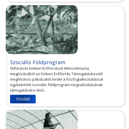
Szociális Földprogram
felhívásAz Emberi Erőforrások Minisztériuma
megbízásából az Emberi Erőforrás Támogatáskezelő
meghívásos pályázatot hirdet a Közfoglalkoztatással
egybekötött szociális földprogram megvalósításának
támogatására című...
TOVÁBB