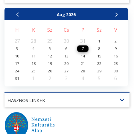
Aug
2026
H
K
Sz
Cs
P
Sz
V
27
28
29
30
31
1
2
3
4
5
6
7
8
9
10
11
12
13
14
15
16
17
18
19
20
21
22
23
24
25
26
27
28
29
30
1
2
3
4
5
6
31
expand_more
HASZNOS LINKEK