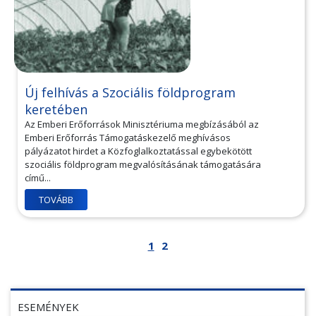
Új felhívás a Szociális földprogram
keretében
Az Emberi Erőforrások Minisztériuma megbízásából az
Emberi Erőforrás Támogatáskezelő meghívásos
pályázatot hirdet a Közfoglalkoztatással egybekötött
szociális földprogram megvalósításának támogatására
című...
TOVÁBB
1
2
ESEMÉNYEK