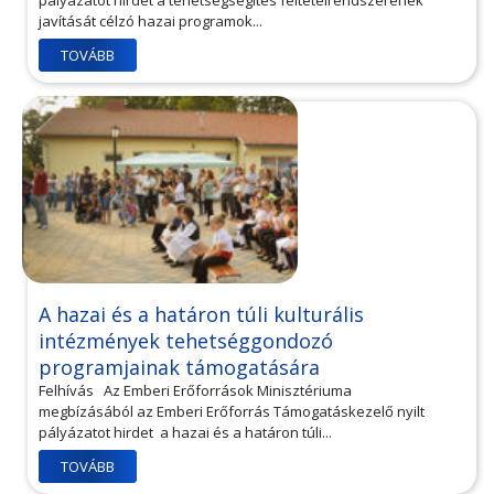
pályázatot hirdet a tehetségsegítés feltételrendszerének
javítását célzó hazai programok...
TOVÁBB
A hazai és a határon túli kulturális
intézmények tehetséggondozó
programjainak támogatására
Felhívás Az Emberi Erőforrások Minisztériuma
megbízásából az Emberi Erőforrás Támogatáskezelő nyilt
pályázatot hirdet a hazai és a határon túli...
TOVÁBB