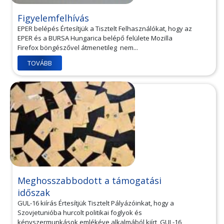
Figyelemfelhívás
EPER belépés Értesítjük a Tisztelt Felhasználókat, hogy az
EPER és a BURSA Hungarica belépő felülete Mozilla
Firefox böngészővel átmenetileg nem...
TOVÁBB
Meghosszabbodott a támogatási
időszak
GUL-16 kiírás Értesítjük Tisztelt Pályázóinkat, hogy a
Szovjetunióba hurcolt politikai foglyok és
kényszermunkások emlékéve alkalmából kiírt, GUL-16