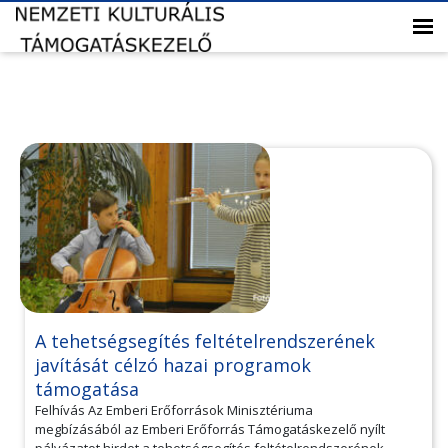
A tehetségsegítés feltételrendszerének
javítását célzó hazai programok
támogatása
Felhívás Az Emberi Erőforrások Minisztériuma
megbízásából az Emberi Erőforrás Támogatáskezelő nyílt