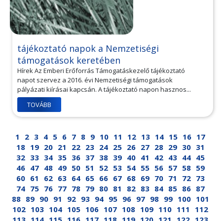
tájékoztató napok a Nemzetiségi
támogatások keretében
Hírek Az Emberi Erőforrás Támogatáskezelő tájékoztató
napot szervez a 2016. évi Nemzetiségi támogatások
pályázati kiírásai kapcsán. A tájékoztató napon hasznos...
TOVÁBB
1
2
3
4
5
6
7
8
9
10
11
12
13
14
15
16
17
18
19
20
21
22
23
24
25
26
27
28
29
30
31
32
33
34
35
36
37
38
39
40
41
42
43
44
45
46
47
48
49
50
51
52
53
54
55
56
57
58
59
60
61
62
63
64
65
66
67
68
69
70
71
72
73
74
75
76
77
78
79
80
81
82
83
84
85
86
87
88
89
90
91
92
93
94
95
96
97
98
99
100
101
102
103
104
105
106
107
108
109
110
111
112
113
114
115
116
117
118
119
120
121
122
123