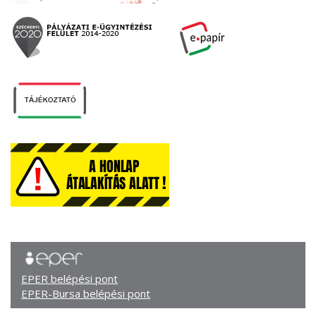
EPER belépési pont
EPER-Bursa belépési pont