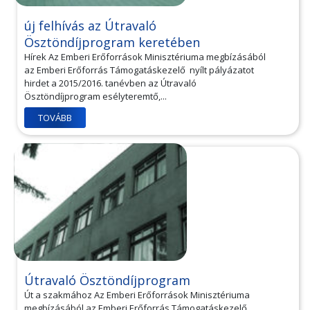
új felhívás az Útravaló
Ösztöndíjprogram keretében
Hírek Az Emberi Erőforrások Minisztériuma megbízásából
az Emberi Erőforrás Támogatáskezelő nyílt pályázatot
hirdet a 2015/2016. tanévben az Útravaló
Ösztöndíjprogram esélyteremtő,...
TOVÁBB
Útravaló Ösztöndíjprogram
Út a szakmához Az Emberi Erőforrások Minisztériuma
megbízásából az Emberi Erőforrás Támogatáskezelő