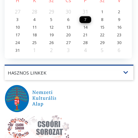
H
K
Sz
Cs
P
Sz
V
27
28
29
30
31
1
2
3
4
5
6
7
8
9
10
11
12
13
14
15
16
17
18
19
20
21
22
23
24
25
26
27
28
29
30
1
2
3
4
5
6
31
expand_more
HASZNOS LINKEK