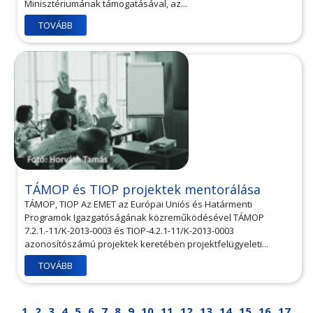
Minisztériumának támogatásával, az...
TOVÁBB
TÁMOP és TIOP projektek mentorálása
TÁMOP, TIOP Az EMET az Európai Uniós és Határmenti
Programok Igazgatóságának közreműködésével TÁMOP
7.2.1.-11/K-2013-0003 és TIOP-4.2.1-11/K-2013-0003
azonosítószámú projektek keretében projektfelügyeleti...
TOVÁBB
1
2
3
4
5
6
7
8
9
10
11
12
13
14
15
16
17