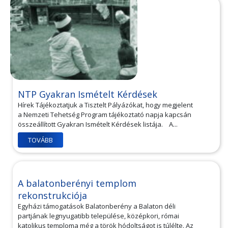
NTP Gyakran Ismételt Kérdések
Hírek Tájékoztatjuk a Tisztelt Pályázókat, hogy megjelent
a Nemzeti Tehetség Program tájékoztató napja kapcsán
összeállított Gyakran Ismételt Kérdések listája. A...
TOVÁBB
A balatonberényi templom
rekonstrukciója
Egyházi támogatások Balatonberény a Balaton déli
partjának legnyugatibb települése, középkori, római
katolikus temploma még a török hódoltságot is túlélte. Az