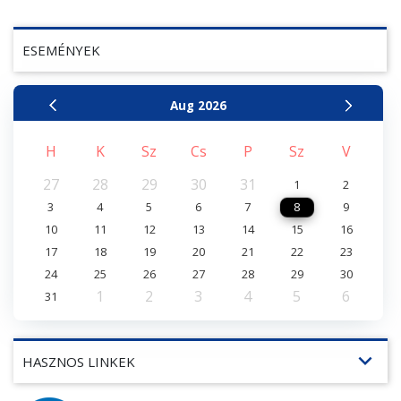
ESEMÉNYEK
Aug
2026
H
K
Sz
Cs
P
Sz
V
27
28
29
30
31
1
2
3
4
5
6
7
8
9
10
11
12
13
14
15
16
17
18
19
20
21
22
23
24
25
26
27
28
29
30
1
2
3
4
5
6
31
expand_more
HASZNOS LINKEK