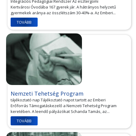
Integrációs Pedagógiai Rendszer Az esztergomi
Kertvárosi Óvodába 167 gyerek jár. A hátrányos helyzetű
gyermekek aránya az összlétszám 30-40%-a. Az Emberi...
TOVÁBB
Nemzeti Tehetség Program
tájékoztató nap Tájékoztató napot tartott az Emberi
Erőforrás Támogatáskezelő a Nemzeti Tehetség Program
keretében. A leendő pályázókat Schanda Tamás, az...
TOVÁBB