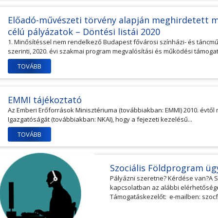
Előadó-művészeti törvény alapján meghirdetett m
célú pályázatok – Döntési listái 2020
1. Minősítéssel nem rendelkező Budapest fővárosi színházi- és táncm
szerinti, 2020. évi szakmai program megvalósítási és működési támogat
TOVÁBB
EMMI tájékoztató
Az Emberi Erőforrások Minisztériuma (továbbiakban: EMMI) 2010. évtől 
Igazgatóságát (továbbiakban: NKAI), hogy a fejezeti kezelésű...
TOVÁBB
Szociális Földprogram ügy
Pályázni szeretne? Kérdése van?A Sz
kapcsolatban az alábbi elérhetőség
Támogatáskezelőt: e-mailben: szocf