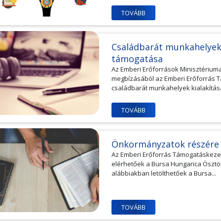
TOVÁBB
Családbarát munkahelyek 
támogatása
Az Emberi Erőforrások Minisztériuma
megbízásából az Emberi Erőforrás T
családbarát munkahelyek kialakításá
TOVÁBB
Önkormányzatok részére
Az Emberi Erőforrás Támogatáskezelő 
elérhetőek a Bursa Hungarica Öszt
alábbiakban letölthetőek a Bursa...
TOVÁBB