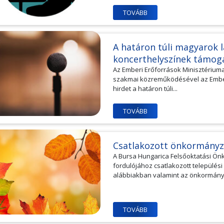
TOVÁBB
A határon túli magyarok 
koncerthelyszínek támoga
Az Emberi Erőforrások Minisztérium
szakmai közreműködésével az Ember
hirdet a határon túli...
TOVÁBB
Csatlakozott önkormányza
A Bursa Hungarica Felsőoktatási Ön
fordulójához csatlakozott település
alábbiakban valamint az önkormányza
TOVÁBB