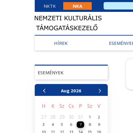
NKTK
NKA
HÍREK
ESEMÉNYE
ESEMÉNYEK
Aug
2026
H
K
Sz
Cs
P
Sz
V
27
28
29
30
31
1
2
3
4
5
6
7
8
9
10
11
12
13
14
15
16