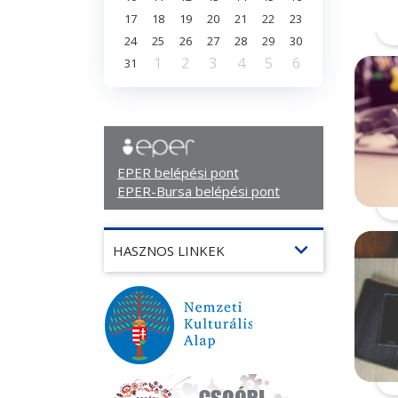
17
18
19
20
21
22
23
24
25
26
27
28
29
30
1
2
3
4
5
6
31
EPER belépési pont
EPER-Bursa belépési pont
expand_more
HASZNOS LINKEK