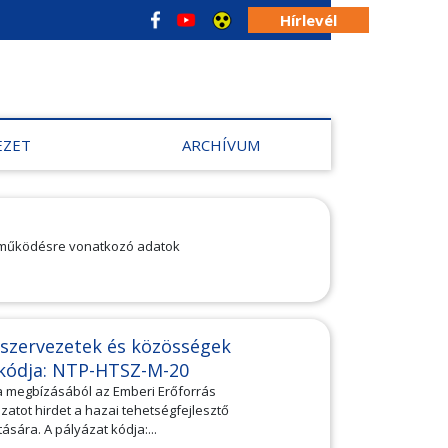
Hírlevél
EZET
ARCHÍVUM
, működésre vonatkozó adatok
ő szervezetek és közösségek
 kódja: NTP-HTSZ-M-20
a megbízásából az Emberi Erőforrás
tot hirdet a hazai tehetségfejlesztő
ára. A pályázat kódja:...