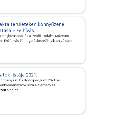
lakta területeken könnyűzenei
tása – Felhívás
a megbízásából és a Petőfi Irodalmi Múzeum
i Erőforrás Támogatáskezelő nyílt pályázatot
tok listája 2021.
kormányzati Ösztöndíjprogram 2021. évi
i önkormányzatok listája elérhető az
ti oldalon...