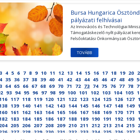
Bursa Hungarica Ösztöndí
pályázati felhívásai
Az Innovációs és Technológiai Mini
Támogatáskezelő nyílt pályázat ker
Felsőoktatási Önkormányzati Ösztönd
TOVÁBB
3
4
5
6
7
8
9
10
11
12
13
14
15
16
17
18
19
20
2
4
35
36
37
38
39
40
41
42
43
44
45
46
47
48
49
5
3
64
65
66
67
68
69
70
71
72
73
74
75
76
77
78
7
92
93
94
95
96
97
98
99
100
101
102
103
104
105
1
116
117
118
119
120
121
122
123
124
125
126
127
138
139
140
141
142
143
144
145
146
147
148
149
160
161
162
163
164
165
166
167
168
169
170
171
182
183
184
185
186
187
188
189
190
191
192
193
204
205
206
207
208
209
210
211
212
213
214
215
226
227
228
229
230
231
232
233
234
235
236
237
247
248
249
250
251