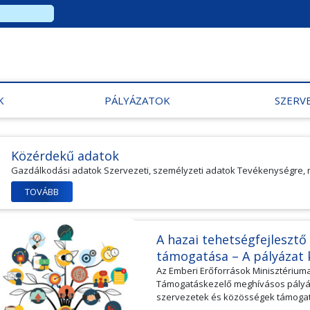
K
PÁLYÁZATOK
SZERV
Közérdekű adatok
Gazdálkodási adatok Szervezeti, személyzeti adatok Tevékenységre
TOVÁBB
A hazai tehetségfejleszt
támogatása – A pályázat
Az Emberi Erőforrások Minisztérium
Támogatáskezelő meghívásos pályáza
szervezetek és közösségek támogatás