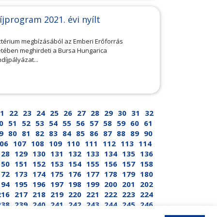
jprogram 2021. évi nyílt
sztérium megbízásából az Emberi Erőforrás
etében meghirdeti a Bursa Hungarica
íjpályázat...
1
22
23
24
25
26
27
28
29
30
31
32
0
51
52
53
54
55
56
57
58
59
60
61
9
80
81
82
83
84
85
86
87
88
89
90
06
107
108
109
110
111
112
113
114
128
129
130
131
132
133
134
135
136
150
151
152
153
154
155
156
157
158
172
173
174
175
176
177
178
179
180
194
195
196
197
198
199
200
201
202
216
217
218
219
220
221
222
223
224
238
239
240
241
242
243
244
245
246
252