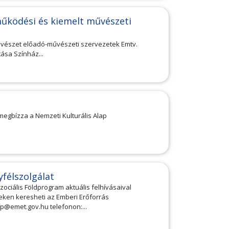
űködési és kiemelt művészeti
űvészet előadó-művészeti szervezetek Emtv.
ása Színház...
megbízza a Nemzeti Kulturális Alap
félszolgálat
ociális Földprogram aktuális felhívásaival
eken keresheti az Emberi Erőforrás
p@emet.gov.hu telefonon:...