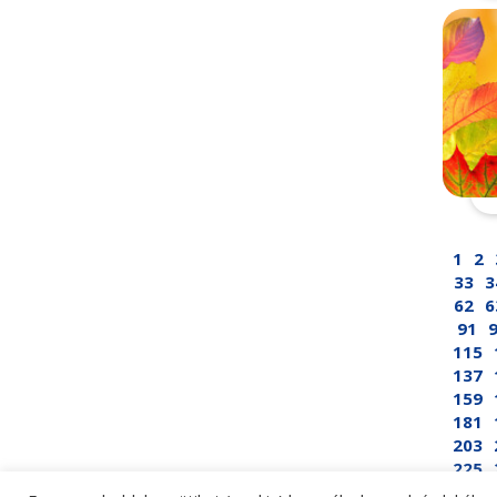
1
2
33
3
62
6
91
115
137
159
181
203
225