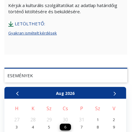
Kérjük a kulturális szolgáltatókat az adatlap határidőig
történő kitöltésére és beküldésére.
LETÖLTHETŐ:
Gyakran ismételt kérdések
ESEMÉNYEK
Aug
2026
H
K
Sz
Cs
P
Sz
V
27
28
29
30
31
1
2
3
4
5
6
7
8
9