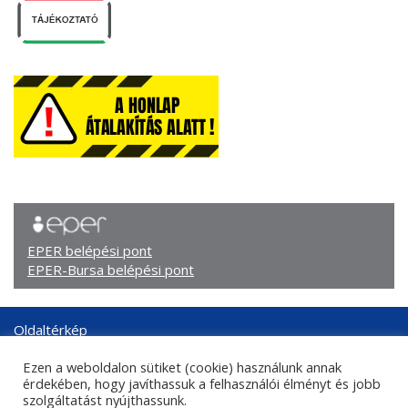
EPER belépési pont
EPER-Bursa belépési pont
Oldaltérkép
Arculati elemek
Ezen a weboldalon sütiket (cookie) használunk annak
Adatkezelési tájékoztató
érdekében, hogy javíthassuk a felhasználói élményt és jobb
Központi kapcsolati adatok
szolgáltatást nyújthassunk.
Sajtókapcsolat