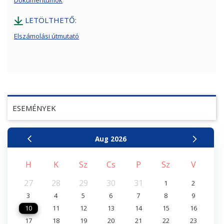
Dokumentumok
LETÖLTHETŐ:
Elszámolási útmutató
ESEMÉNYEK
Aug
2026
H
K
Sz
Cs
P
Sz
V
27
28
29
30
31
1
2
3
4
5
6
7
8
9
10
11
12
13
14
15
16
17
18
19
20
21
22
23