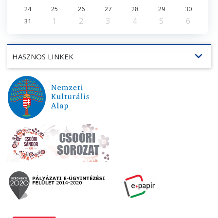
24
25
26
27
28
29
30
1
2
3
4
5
6
31
expand_more
HASZNOS LINKEK