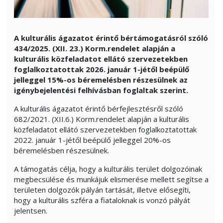
A kulturális ágazatot érintő bértámogatásról szóló
434/2025. (XII. 23.) Korm.rendelet alapján a
kulturális közfeladatot ellátó szervezetekben
foglalkoztatottak 2026. január 1-jétől beépülő
jelleggel 15%-os béremelésben részesülnek az
igénybejelentési felhívásban foglaltak szerint.
A kulturális ágazatot érintő bérfejlesztésről szóló
682/2021. (XII.6.) Korm.rendelet alapján a kulturális
közfeladatot ellátó szervezetekben foglalkoztatottak
2022. január 1-jétől beépülő jelleggel 20%-os
béremelésben részesülnek.
A támogatás célja, hogy a kulturális terület dolgozóinak
megbecsülése és munkájuk elismerése mellett segítse a
területen dolgozók pályán tartását, illetve elősegíti,
hogy a kulturális szféra a fiataloknak is vonzó pályát
jelentsen.