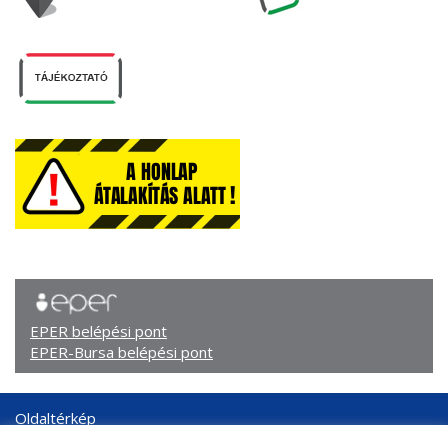
EPER belépési pont
EPER-Bursa belépési pont
Oldaltérkép
Arculati elemek