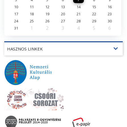
10
11
12
13
14
15
16
17
18
19
20
21
22
23
24
25
26
27
28
29
30
1
2
3
4
5
6
31
expand_more
HASZNOS LINKEK