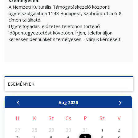
személyesen:
A Nemzeti Kulturális Támogatáskezelő központi
ügyfélszolgálata a 1143 Budapest, Szobránc utca 6-8.
címen található.
Ügyfélfogadás: előzetes telefonon történő
időpontegyeztetést követően. Írjon, telefonáljon,
keressen bennünket személyesen – várjuk kérdéseit.
ESEMÉNYEK
Aug
2026
H
K
Sz
Cs
P
Sz
V
27
28
29
30
31
1
2
3
4
5
6
7
8
9