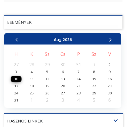
ESEMÉNYEK
Aug
2026
H
K
Sz
Cs
P
Sz
V
27
28
29
30
31
1
2
3
4
5
6
7
8
9
10
11
12
13
14
15
16
17
18
19
20
21
22
23
24
25
26
27
28
29
30
1
2
3
4
5
6
31
expand_more
HASZNOS LINKEK