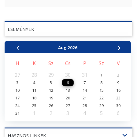
ESEMÉNYEK
Aug
2026
H
K
Sz
Cs
P
Sz
V
27
28
29
30
31
1
2
3
4
5
6
7
8
9
10
11
12
13
14
15
16
17
18
19
20
21
22
23
24
25
26
27
28
29
30
1
2
3
4
5
6
31
expand_more
HASZNOS LINKEK