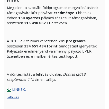
Hírek
Megjelent a szociális földprogramok megvalósításának
támogatására kiírt pályázat
eredménye
. Ebben az
évben
150 nyertes
pályázó részesült támogatásban,
összesen
216 498 802
Ft
értékben.
A 2013. évi felhívás keretében
201
program
ra,
összesen
334 651 434
forint
támogatást igényeltek.
Pályázata eredményéről valamennyi pályázó EPER
üzenetben és e-mailben értesítést kapott.
A döntési listát a felhívás oldalán,
Döntés (2013.
szeptember 11.)
címen találja.
LINKEK:
Felhívás