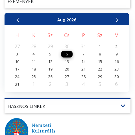
ESEMÉNYEK
Aug
2026
H
K
Sz
Cs
P
Sz
V
27
28
29
30
31
1
2
3
4
5
6
7
8
9
10
11
12
13
14
15
16
17
18
19
20
21
22
23
24
25
26
27
28
29
30
1
2
3
4
5
6
31
expand_more
HASZNOS LINKEK