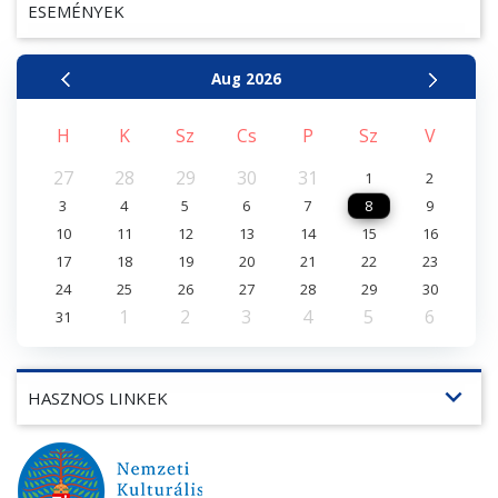
ESEMÉNYEK
Aug
2026
H
K
Sz
Cs
P
Sz
V
27
28
29
30
31
1
2
3
4
5
6
7
8
9
10
11
12
13
14
15
16
17
18
19
20
21
22
23
24
25
26
27
28
29
30
1
2
3
4
5
6
31
expand_more
HASZNOS LINKEK