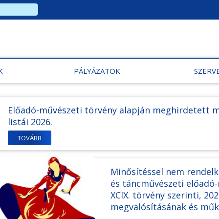
K
PÁLYÁZATOK
SZERV
Előadó-művészeti törvény alapján meghirdetett m
listái 2026.
TOVÁBB
Minősítéssel nem rendelk
és táncművészeti előadó-
XCIX. törvény szerinti, 2
megvalósításának és mű