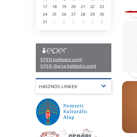
17
18
19
20
21
22
23
24
25
26
27
28
29
30
1
2
3
4
5
6
31
EPER belépési pont
EPER-Bursa belépési pont
expand_more
HASZNOS LINKEK