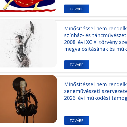
TOVÁBB
Minősítéssel nem rendel
színház- és táncművészet
2008. évi XCIX. törvény sz
megvalósításának és mű
TOVÁBB
Minősítéssel nem rendelk
zeneművészeti szervezetek
2026. évi működési támo
TOVÁBB