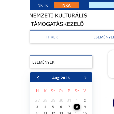
NKTK
NKA
HÍREK
ESEMÉNYE
ESEMÉNYEK
Aug
2026
H
K
Sz
Cs
P
Sz
V
27
28
29
30
31
1
2
3
4
5
6
7
8
9
10
11
12
13
14
15
16