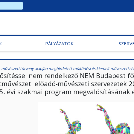
K
PÁLYÁZATOK
SZERV
-művészeti törvény alapján meghirdetett működési és kiemelt művészeti célú
ősítéssel nem rendelkező NEM Budapest főv
cművészeti előadó-művészeti szervezetek 200
5. évi szakmai program megvalósításának