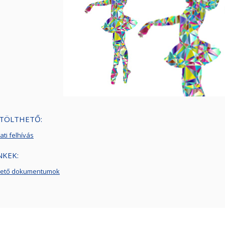
TÖLTHETŐ:
ati felhívás
NKEK:
thető dokumentumok