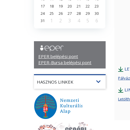
17
18
19
20
21
22
23
24
25
26
27
28
29
30
1
2
3
4
5
6
31
EPER belépési pont
EPER-Bursa belépési pont
LE
Pályáz
expand_more
HASZNOS LINKEK
LI
Letöl