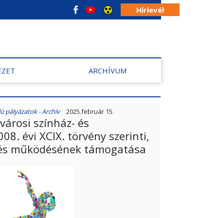
Hírlevél
EZET
ARCHÍVUM
 pályázatok - Archív
2025.február 15.
árosi színház- és
8. évi XCIX. törvény szerinti,
 és működésének támogatása