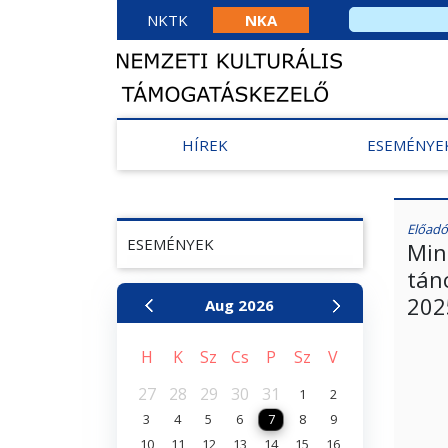
NKTK
NKA
HÍREK
ESEMÉNYE
Előadó
ESEMÉNYEK
Min
tán
202
Aug
2026
H
K
Sz
Cs
P
Sz
V
27
28
29
30
31
1
2
3
4
5
6
7
8
9
10
11
12
13
14
15
16