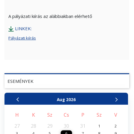
A pályázati kiírás az alábbiakban elérhető
LINKEK:
Pályázati kiírás
ESEMÉNYEK
Aug
2026
H
K
Sz
Cs
P
Sz
V
27
28
29
30
31
1
2
3
4
5
6
7
8
9