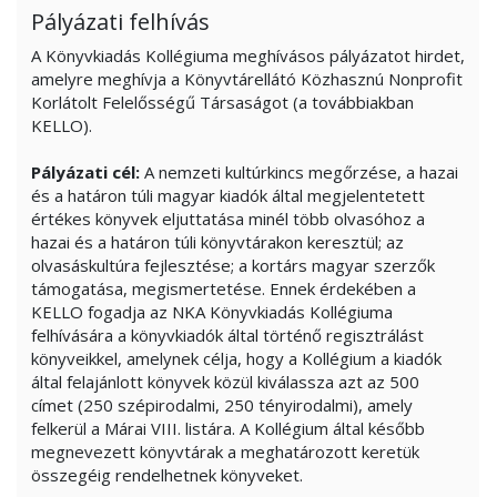
Pályázati felhívás
A Könyvkiadás Kollégiuma meghívásos pályázatot hirdet,
amelyre meghívja a Könyvtárellátó Közhasznú Nonprofit
Korlátolt Felelősségű Társaságot (a továbbiakban
KELLO).
Pályázati cél:
A nemzeti kultúrkincs megőrzése, a hazai
és a határon túli magyar kiadók által megjelentetett
értékes könyvek eljuttatása minél több olvasóhoz a
hazai és a határon túli könyvtárakon keresztül; az
olvasáskultúra fejlesztése; a kortárs magyar szerzők
támogatása, megismertetése. Ennek érdekében a
KELLO fogadja az NKA Könyvkiadás Kollégiuma
felhívására a könyvkiadók által történő regisztrálást
könyveikkel, amelynek célja, hogy a Kollégium a kiadók
által felajánlott könyvek közül kiválassza azt az 500
címet (250 szépirodalmi, 250 tényirodalmi), amely
felkerül a Márai VIII. listára. A Kollégium által később
megnevezett könyvtárak a meghatározott keretük
összegéig rendelhetnek könyveket.