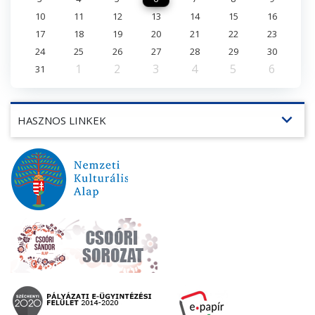
10
11
12
13
14
15
16
17
18
19
20
21
22
23
24
25
26
27
28
29
30
1
2
3
4
5
6
31
expand_more
HASZNOS LINKEK