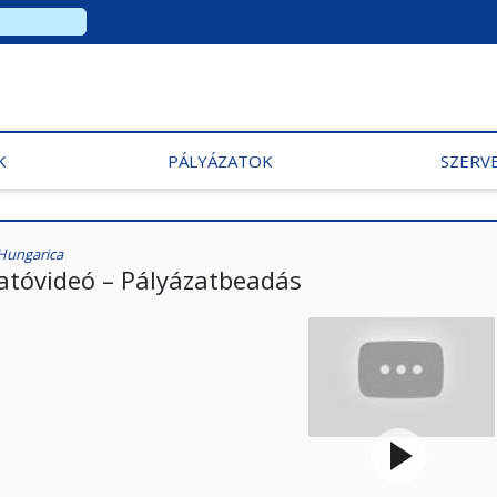
K
PÁLYÁZATOK
SZERV
Hungarica
atóvideó – Pályázatbeadás