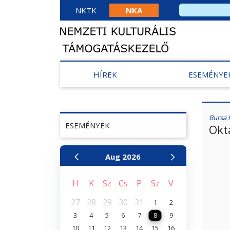
NKTK
NKA
HÍREK
ESEMÉNYE
Bursa 
ESEMÉNYEK
Okt
Aug
2026
H
K
Sz
Cs
P
Sz
V
27
28
29
30
31
1
2
3
4
5
6
7
8
9
10
11
12
13
14
15
16