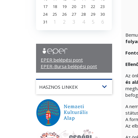
17
18
19
20
21
22
23
24
25
26
27
28
29
30
1
2
3
4
5
6
31
Bemut
foly
Fonto
EPER belépési pont
Ellen
EPER-Bursa belépési pont
Az ön
és al
expand_more
HASZNOS LINKEK
megha
befog
A nem
státu
A for
Az elb
Az ön