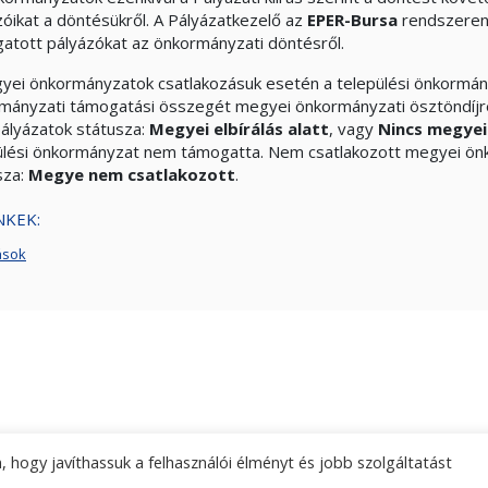
zóikat a döntésükről. A Pályázatkezelő az
EPER-Bursa
rendszeren 
atott pályázókat az önkormányzati döntésről.
yei önkormányzatok csatlakozásuk esetén a települési önkormány
mányzati támogatási összegét megyei önkormányzati ösztöndíjréss
pályázatok státusza:
Megyei elbírálás alatt
, vagy
Nincs megyei
ülési önkormányzat nem támogatta. Nem csatlakozott megyei ön
sza:
Megye nem csatlakozott
.
NKEK:
ások
 hogy javíthassuk a felhasználói élményt és jobb szolgáltatást