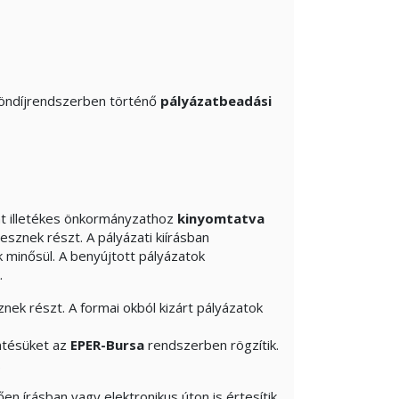
öndíjrendszerben történő
pályázatbeadási
int illetékes önkormányzathoz
kinyomtatva
sznek részt. A pályázati kiírásban
 minősül. A benyújtott pályázatok
.
nek részt. A formai okból kizárt pályázatok
ntésüket az
EPER-Bursa
rendszerben rögzítik.
.
en írásban vagy elektronikus úton is értesítik