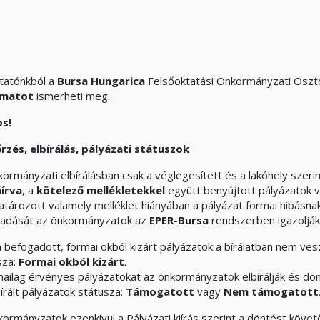
atónkból a
Bursa Hungarica
Felsőoktatási Önkormányzati Öszt
amatot
ismerheti meg.
s!
őrzés, elbírálás, pályázati státuszok
kormányzati elbírálásban csak a véglegesített és a lakóhely szer
áírva
, a
kötelező mellékletekkel
együtt benyújtott pályázatok ve
tározott valamely melléklet hiányában a pályázat formai hibásnak
adását az önkormányzatok az
EPER-Bursa
rendszerben igazolják
 befogadott, formai okból kizárt pályázatok a bírálatban nem vesz
sza:
Formai okból kizárt
.
mailag érvényes pályázatokat az önkormányzatok elbírálják és dö
írált pályázatok státusza:
Támogatott
vagy
Nem támogatott
kormányzatok ezenkívül a Pályázati kiírás szerint a döntést követő