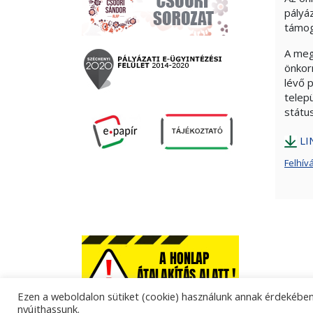
pályá
támog
A meg
önkor
lévő 
telep
státu
LI
Felhív
Ezen a weboldalon sütiket (cookie) használunk annak érdekében,
nyújthassunk.