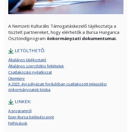
A Nemzeti Kulturális Támogatáskezelő tájékoztatja a
tisztelt partnereket, hogy elérhetők a Bursa Hungarica
Ösztöndíjprogram
önkormányzati dokumentumai.
LETÖLTHETŐ:
Általános tájékoztató
Általános szerződési feltételek
Csatlakozási nyilatkozat
Ütemterv
A 2025. évi pályázati fordulóban csatlakozott települési
önkormányzatok listája
LINKEK:
A programról
Eper-Bursa belépési pont
Felhívások