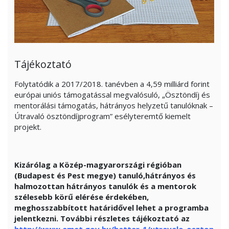
Tájékoztató
Folytatódik a 2017/2018. tanévben a 4,59 milliárd forint
európai uniós támogatással megvalósuló, „Ösztöndíj és
mentorálási támogatás, hátrányos helyzetű tanulóknak –
Útravaló ösztöndíjprogram” esélyteremtő kiemelt
projekt.
Kizárólag a Közép-magyarországi régióban
(Budapest és Pest megye) tanuló,hátrányos és
halmozottan hátrányos tanulók és a mentorok
szélesebb körű elérése érdekében,
meghosszabbított határidővel lehet a programba
jelentkezni. További részletes tájékoztató az
http://www.emet.gov.hu/hatter_1/utravalo_oszton