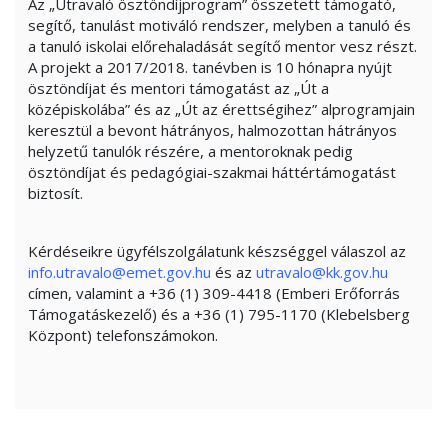
Az „Útravaló ösztöndíjprogram” összetett támogató,
segítő, tanulást motiváló rendszer, melyben a tanuló és
a tanuló iskolai előrehaladását segítő mentor vesz részt.
A projekt a 2017/2018. tanévben is 10 hónapra nyújt
ösztöndíjat és mentori támogatást az „Út a
középiskolába” és az „Út az érettségihez” alprogramjain
keresztül a bevont hátrányos, halmozottan hátrányos
helyzetű tanulók részére, a mentoroknak pedig
ösztöndíjat és pedagógiai-szakmai háttértámogatást
biztosít.
Kérdéseikre ügyfélszolgálatunk készséggel válaszol az
info.utravalo@emet.gov.hu
és az
utravalo@kk.gov.hu
címen, valamint a +36 (1) 309-4418 (Emberi Erőforrás
Támogatáskezelő) és a +36 (1) 795-1170 (Klebelsberg
Központ) telefonszámokon.