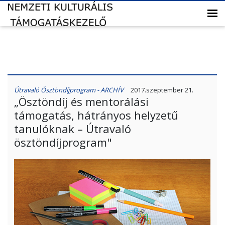
Útravaló Ösztöndíjprogram - ARCHÍV
2017.szeptember 21.
„Ösztöndíj és mentorálási
támogatás, hátrányos helyzetű
tanulóknak – Útravaló
ösztöndíjprogram"