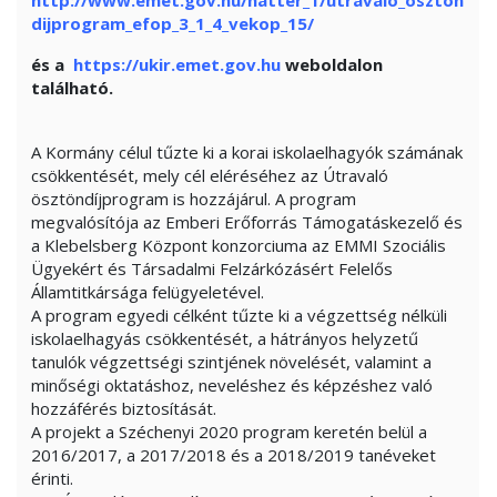
dijprogram_efop_3_1_4_vekop_15
/
és a
https://ukir.emet.gov.hu
weboldalon
található.
A Kormány célul tűzte ki a korai iskolaelhagyók számának
csökkentését, mely cél eléréséhez az Útravaló
ösztöndíjprogram is hozzájárul. A program
megvalósítója az Emberi Erőforrás Támogatáskezelő és
a Klebelsberg Központ konzorciuma az EMMI Szociális
Ügyekért és Társadalmi Felzárkózásért Felelős
Államtitkársága felügyeletével.
A program egyedi célként tűzte ki a végzettség nélküli
iskolaelhagyás csökkentését, a hátrányos helyzetű
tanulók végzettségi szintjének növelését, valamint a
minőségi oktatáshoz, neveléshez és képzéshez való
hozzáférés biztosítását.
A projekt a Széchenyi 2020 program keretén belül a
2016/2017, a 2017/2018 és a 2018/2019 tanéveket
érinti.