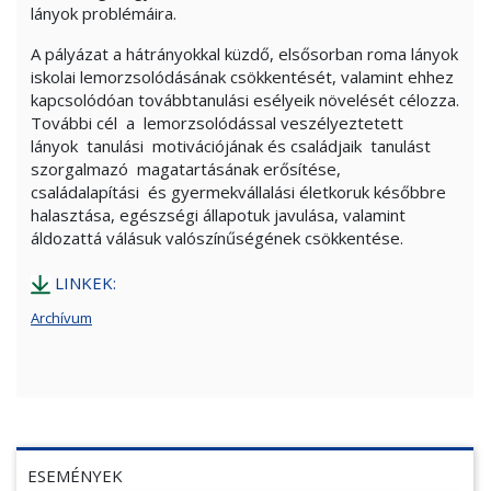
lányok problémáira.
A pályázat a hátrányokkal küzdő, elsősorban roma lányok
iskolai lemorzsolódásának csökkentését, valamint ehhez
kapcsolódóan továbbtanulási esélyeik növelését célozza.
További cél a lemorzsolódással veszélyeztetett
lányok tanulási motivációjának és családjaik tanulást
szorgalmazó magatartásának erősítése,
családalapítási és gyermekvállalási életkoruk későbbre
halasztása, egészségi állapotuk javulása, valamint
áldozattá válásuk valószínűségének csökkentése.
LINKEK:
Archívum
ESEMÉNYEK