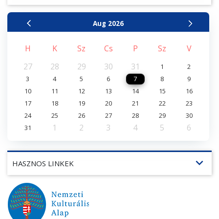
Aug
2026
H
K
Sz
Cs
P
Sz
V
27
28
29
30
31
1
2
3
4
5
6
7
8
9
10
11
12
13
14
15
16
17
18
19
20
21
22
23
24
25
26
27
28
29
30
1
2
3
4
5
6
31
expand_more
HASZNOS LINKEK