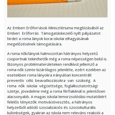
Az Emberi Erőforrások Minisztériuma megbízásából az
Emberi Erőforrás Támogatáskezelő nyílt pályázatot
hirdet a roma lányok korai iskolai elhagyásának
megelőzésének támogatására.
A roma nők/lányok halmozottan hátrányos helyzetű
csoportnak tekinthetők még a roma népességen belül is.
Bizonyos problématerületeken rendkívül jellemző a
roma nők szinte kizárólagos jelenléte, ezért ezekben az
esetekben roma lányokra irányulóan koncentrált
preventív célú beavatkozásokra van szükség. A
roma nők iskolai végzettsége, foglalkoztatottsági
szintje, jövedelme még a roma férfiakénál is jelentősen
alacsonyabb. A magas iskolai lemorzsolódási mutatókért
felelős tényezők: motivációvesztés, a hátrányos
helyzetből adódó szocializációs és szociokulturális
különbségek, gyakran az iskola nem releváns reakciói a