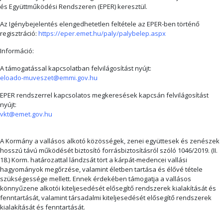
és Együttműködési Rendszeren (EPER) keresztül.
Az Igénybejelentés elengedhetetlen feltétele az EPER-ben történő
regisztráció:
https://eper.emet.hu/paly/palybelep.aspx
Információ:
A támogatással kapcsolatban felvilágosítást nyújt:
eloado-muveszet@emmi.gov.hu
EPER rendszerrel kapcsolatos megkeresések kapcsán felvilágosítást
nyújt:
vkt@emet.gov.hu
A Kormány a vallásos alkotó közösségek, zenei együttesek és zenészek
hosszú távú működését biztosító forrásbiztosításról szóló 1046/2019. (II.
18.) Korm. határozattal lándzsát tört a kárpát-medencei vallási
hagyományok megőrzése, valamint életben tartása és élővé tétele
szükségessége mellett. Ennek érdekében támogatja a vallásos
könnyűzene alkotói kiteljesedését elősegítő rendszerek kialakítását és
fenntartását, valamint társadalmi kiteljesedését elősegítő rendszerek
kialakítását és fenntartását.