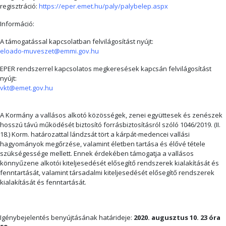
regisztráció:
https://eper.emet.hu/paly/palybelep.aspx
Információ:
A támogatással kapcsolatban felvilágosítást nyújt:
eloado-muveszet@emmi.gov.hu
EPER rendszerrel kapcsolatos megkeresések kapcsán felvilágosítást
nyújt:
vkt@emet.gov.hu
A Kormány a vallásos alkotó közösségek, zenei együttesek és zenészek
hosszú távú működését biztosító forrásbiztosításról szóló 1046/2019. (II.
18.) Korm. határozattal lándzsát tört a kárpát-medencei vallási
hagyományok megőrzése, valamint életben tartása és élővé tétele
szükségessége mellett. Ennek érdekében támogatja a vallásos
könnyűzene alkotói kiteljesedését elősegítő rendszerek kialakítását és
fenntartását, valamint társadalmi kiteljesedését elősegítő rendszerek
kialakítását és fenntartását.
Igénybejelentés benyújtásának határideje:
2020. augusztus 10. 23 óra