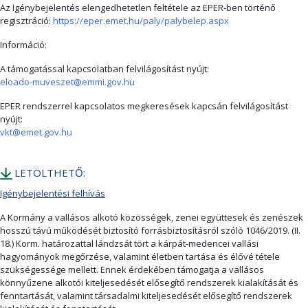
Az Igénybejelentés elengedhetetlen feltétele az EPER-ben történő
regisztráció:
https://eper.emet.hu/paly/palybelep.aspx
Információ:
A támogatással kapcsolatban felvilágosítást nyújt:
eloado-muveszet@emmi.gov.hu
EPER rendszerrel kapcsolatos megkeresések kapcsán felvilágosítást
nyújt:
vkt@emet.gov.hu
LETÖLTHETŐ:
Igénybejelentési felhívás
A Kormány a vallásos alkotó közösségek, zenei együttesek és zenészek
hosszú távú működését biztosító forrásbiztosításról szóló 1046/2019. (II.
18.) Korm. határozattal lándzsát tört a kárpát-medencei vallási
hagyományok megőrzése, valamint életben tartása és élővé tétele
szükségessége mellett. Ennek érdekében támogatja a vallásos
könnyűzene alkotói kiteljesedését elősegítő rendszerek kialakítását és
fenntartását, valamint társadalmi kiteljesedését elősegítő rendszerek