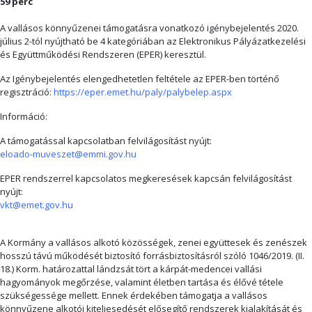
59 perc
A vallásos könnyűzenei támogatásra vonatkozó igénybejelentés 2020.
július 2-tól nyújtható be 4 kategóriában az Elektronikus Pályázatkezelési
és Együttműködési Rendszeren (EPER) keresztül.
Az Igénybejelentés elengedhetetlen feltétele az EPER-ben történő
regisztráció:
https://eper.emet.hu/paly/palybelep.aspx
Információ:
A támogatással kapcsolatban felvilágosítást nyújt:
eloado-muveszet@emmi.gov.hu
EPER rendszerrel kapcsolatos megkeresések kapcsán felvilágosítást
nyújt:
vkt@emet.gov.hu
A Kormány a vallásos alkotó közösségek, zenei együttesek és zenészek
hosszú távú működését biztosító forrásbiztosításról szóló 1046/2019. (II.
18.) Korm. határozattal lándzsát tört a kárpát-medencei vallási
hagyományok megőrzése, valamint életben tartása és élővé tétele
szükségessége mellett. Ennek érdekében támogatja a vallásos
könnyűzene alkotói kiteljesedését elősegítő rendszerek kialakítását és