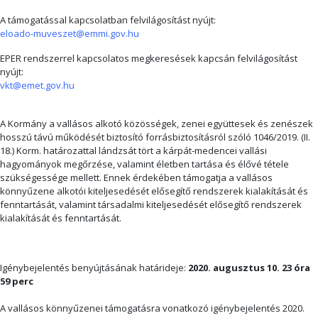
A támogatással kapcsolatban felvilágosítást nyújt:
eloado-muveszet@emmi.gov.hu
EPER rendszerrel kapcsolatos megkeresések kapcsán felvilágosítást
nyújt:
vkt@emet.gov.hu
A Kormány a vallásos alkotó közösségek, zenei együttesek és zenészek
hosszú távú működését biztosító forrásbiztosításról szóló 1046/2019. (II.
18.) Korm. határozattal lándzsát tört a kárpát-medencei vallási
hagyományok megőrzése, valamint életben tartása és élővé tétele
szükségessége mellett. Ennek érdekében támogatja a vallásos
könnyűzene alkotói kiteljesedését elősegítő rendszerek kialakítását és
fenntartását, valamint társadalmi kiteljesedését elősegítő rendszerek
kialakítását és fenntartását.
Igénybejelentés benyújtásának határideje:
2020. augusztus 10. 23 óra
59 perc
A vallásos könnyűzenei támogatásra vonatkozó igénybejelentés 2020.