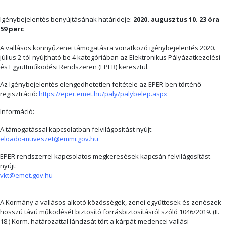
Igénybejelentés benyújtásának határideje:
2020. augusztus 10. 23 óra
59 perc
A vallásos könnyűzenei támogatásra vonatkozó igénybejelentés 2020.
július 2-tól nyújtható be 4 kategóriában az Elektronikus Pályázatkezelési
és Együttműködési Rendszeren (EPER) keresztül.
Az Igénybejelentés elengedhetetlen feltétele az EPER-ben történő
regisztráció:
https://eper.emet.hu/paly/palybelep.aspx
Információ:
A támogatással kapcsolatban felvilágosítást nyújt:
eloado-muveszet@emmi.gov.hu
EPER rendszerrel kapcsolatos megkeresések kapcsán felvilágosítást
nyújt:
vkt@emet.gov.hu
A Kormány a vallásos alkotó közösségek, zenei együttesek és zenészek
hosszú távú működését biztosító forrásbiztosításról szóló 1046/2019. (II.
18.) Korm. határozattal lándzsát tört a kárpát-medencei vallási