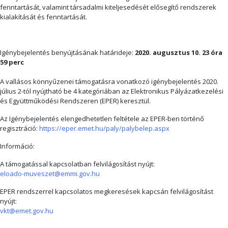
fenntartását, valamint társadalmi kiteljesedését elősegítő rendszerek
kialakítását és fenntartását.
Igénybejelentés benyújtásának határideje:
2020. augusztus 10. 23 óra
59 perc
A vallásos könnyűzenei támogatásra vonatkozó igénybejelentés 2020.
július 2-tól nyújtható be 4 kategóriában az Elektronikus Pályázatkezelési
és Együttműködési Rendszeren (EPER) keresztül.
Az Igénybejelentés elengedhetetlen feltétele az EPER-ben történő
regisztráció:
https://eper.emet.hu/paly/palybelep.aspx
Információ:
A támogatással kapcsolatban felvilágosítást nyújt:
eloado-muveszet@emmi.gov.hu
EPER rendszerrel kapcsolatos megkeresések kapcsán felvilágosítást
nyújt:
vkt@emet.gov.hu