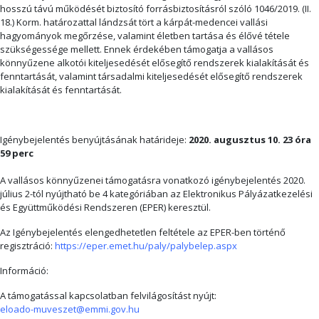
hosszú távú működését biztosító forrásbiztosításról szóló 1046/2019. (II.
18.) Korm. határozattal lándzsát tört a kárpát-medencei vallási
hagyományok megőrzése, valamint életben tartása és élővé tétele
szükségessége mellett. Ennek érdekében támogatja a vallásos
könnyűzene alkotói kiteljesedését elősegítő rendszerek kialakítását és
fenntartását, valamint társadalmi kiteljesedését elősegítő rendszerek
kialakítását és fenntartását.
Igénybejelentés benyújtásának határideje:
2020. augusztus 10. 23 óra
59 perc
A vallásos könnyűzenei támogatásra vonatkozó igénybejelentés 2020.
július 2-tól nyújtható be 4 kategóriában az Elektronikus Pályázatkezelési
és Együttműködési Rendszeren (EPER) keresztül.
Az Igénybejelentés elengedhetetlen feltétele az EPER-ben történő
regisztráció:
https://eper.emet.hu/paly/palybelep.aspx
Információ:
A támogatással kapcsolatban felvilágosítást nyújt:
eloado-muveszet@emmi.gov.hu