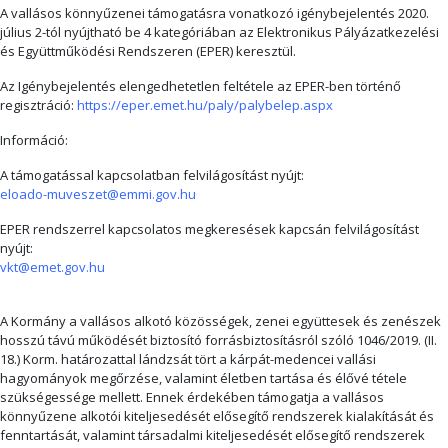
A vallásos könnyűzenei támogatásra vonatkozó igénybejelentés 2020.
július 2-tól nyújtható be 4 kategóriában az Elektronikus Pályázatkezelési
és Együttműködési Rendszeren (EPER) keresztül.
Az Igénybejelentés elengedhetetlen feltétele az EPER-ben történő
regisztráció:
https://eper.emet.hu/paly/palybelep.aspx
Információ:
A támogatással kapcsolatban felvilágosítást nyújt:
eloado-muveszet@emmi.gov.hu
EPER rendszerrel kapcsolatos megkeresések kapcsán felvilágosítást
nyújt:
vkt@emet.gov.hu
A Kormány a vallásos alkotó közösségek, zenei együttesek és zenészek
hosszú távú működését biztosító forrásbiztosításról szóló 1046/2019. (II.
18.) Korm. határozattal lándzsát tört a kárpát-medencei vallási
hagyományok megőrzése, valamint életben tartása és élővé tétele
szükségessége mellett. Ennek érdekében támogatja a vallásos
könnyűzene alkotói kiteljesedését elősegítő rendszerek kialakítását és
fenntartását, valamint társadalmi kiteljesedését elősegítő rendszerek