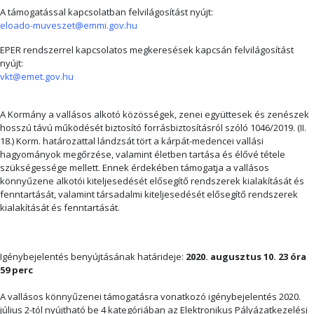
A támogatással kapcsolatban felvilágosítást nyújt:
eloado-muveszet@emmi.gov.hu
EPER rendszerrel kapcsolatos megkeresések kapcsán felvilágosítást
nyújt:
vkt@emet.gov.hu
A Kormány a vallásos alkotó közösségek, zenei együttesek és zenészek
hosszú távú működését biztosító forrásbiztosításról szóló 1046/2019. (II.
18.) Korm. határozattal lándzsát tört a kárpát-medencei vallási
hagyományok megőrzése, valamint életben tartása és élővé tétele
szükségessége mellett. Ennek érdekében támogatja a vallásos
könnyűzene alkotói kiteljesedését elősegítő rendszerek kialakítását és
fenntartását, valamint társadalmi kiteljesedését elősegítő rendszerek
kialakítását és fenntartását.
Igénybejelentés benyújtásának határideje:
2020. augusztus 10. 23 óra
59 perc
A vallásos könnyűzenei támogatásra vonatkozó igénybejelentés 2020.
július 2-tól nyújtható be 4 kategóriában az Elektronikus Pályázatkezelési