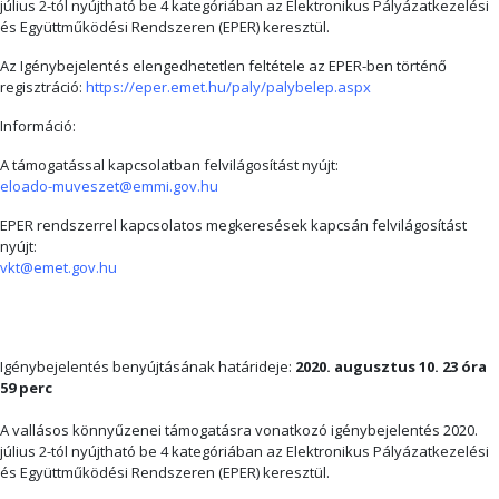
július 2-tól nyújtható be 4 kategóriában az Elektronikus Pályázatkezelési
és Együttműködési Rendszeren (EPER) keresztül.
Az Igénybejelentés elengedhetetlen feltétele az EPER-ben történő
regisztráció:
https://eper.emet.hu/paly/palybelep.aspx
Információ:
A támogatással kapcsolatban felvilágosítást nyújt:
eloado-muveszet@emmi.gov.hu
EPER rendszerrel kapcsolatos megkeresések kapcsán felvilágosítást
nyújt:
vkt@emet.gov.hu
Igénybejelentés benyújtásának határideje:
2020. augusztus 10. 23 óra
59 perc
A vallásos könnyűzenei támogatásra vonatkozó igénybejelentés 2020.
július 2-tól nyújtható be 4 kategóriában az Elektronikus Pályázatkezelési
és Együttműködési Rendszeren (EPER) keresztül.