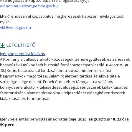
A támogatással kapcsolatban felvilágosítást nyújt:
eloado-muveszet@emmi.gov.hu
EPER rendszerrel kapcsolatos megkeresések kapcsán felvilágosítást
nyújt:
vkt@emet.gov.hu
LETÖLTHETŐ:
Igénybejelentési felhívás
A Kormány a vallásos alkotó közösségek, zenei együttesek és zenészek
hosszú távú működését biztosító forrásbiztosításról szóló 1046/2019. (II.
18.) Korm. határozattal lándzsát tört a kárpát-medencei vallási
hagyományok megőrzése, valamint életben tartása és élővé tétele
szükségessége mellett. Ennek érdekében támogatja a vallásos
könnyűzene alkotói kiteljesedését elősegítő rendszerek kialakítását és
fenntartását, valamint társadalmi kiteljesedését elősegítő rendszerek
kialakítását és fenntartását.
Igénybejelentés benyújtásának határideje:
2020. augusztus 10. 23 óra
59 perc