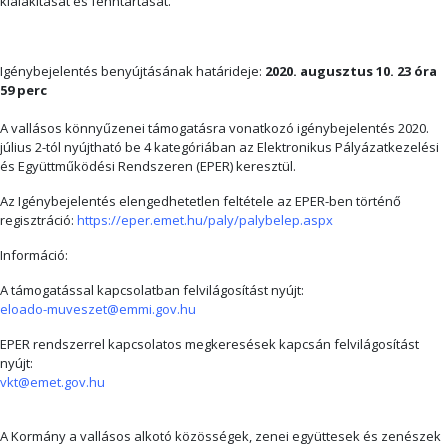
kialakítását és fenntartását.
Igénybejelentés benyújtásának határideje:
2020. augusztus 10. 23 óra
59 perc
A vallásos könnyűzenei támogatásra vonatkozó igénybejelentés 2020.
július 2-tól nyújtható be 4 kategóriában az Elektronikus Pályázatkezelési
és Együttműködési Rendszeren (EPER) keresztül.
Az Igénybejelentés elengedhetetlen feltétele az EPER-ben történő
regisztráció:
https://eper.emet.hu/paly/palybelep.aspx
Információ:
A támogatással kapcsolatban felvilágosítást nyújt:
eloado-muveszet@emmi.gov.hu
EPER rendszerrel kapcsolatos megkeresések kapcsán felvilágosítást
nyújt:
vkt@emet.gov.hu
A Kormány a vallásos alkotó közösségek, zenei együttesek és zenészek