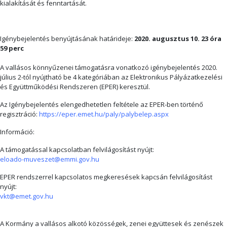
kialakítását és fenntartását.
Igénybejelentés benyújtásának határideje:
2020. augusztus 10. 23 óra
59 perc
A vallásos könnyűzenei támogatásra vonatkozó igénybejelentés 2020.
július 2-tól nyújtható be 4 kategóriában az Elektronikus Pályázatkezelési
és Együttműködési Rendszeren (EPER) keresztül.
Az Igénybejelentés elengedhetetlen feltétele az EPER-ben történő
regisztráció:
https://eper.emet.hu/paly/palybelep.aspx
Információ:
A támogatással kapcsolatban felvilágosítást nyújt:
eloado-muveszet@emmi.gov.hu
EPER rendszerrel kapcsolatos megkeresések kapcsán felvilágosítást
nyújt:
vkt@emet.gov.hu
A Kormány a vallásos alkotó közösségek, zenei együttesek és zenészek