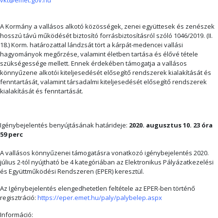
A Kormány a vallásos alkotó közösségek, zenei együttesek és zenészek
hosszú távú működését biztosító forrásbiztosításról szóló 1046/2019. (II.
18.) Korm. határozattal lándzsát tört a kárpát-medencei vallási
hagyományok megőrzése, valamint életben tartása és élővé tétele
szükségessége mellett. Ennek érdekében támogatja a vallásos
könnyűzene alkotói kiteljesedését elősegítő rendszerek kialakítását és
fenntartását, valamint társadalmi kiteljesedését elősegítő rendszerek
kialakítását és fenntartását.
Igénybejelentés benyújtásának határideje:
2020. augusztus 10. 23 óra
59 perc
A vallásos könnyűzenei támogatásra vonatkozó igénybejelentés 2020.
július 2-tól nyújtható be 4 kategóriában az Elektronikus Pályázatkezelési
és Együttműködési Rendszeren (EPER) keresztül.
Az Igénybejelentés elengedhetetlen feltétele az EPER-ben történő
regisztráció:
https://eper.emet.hu/paly/palybelep.aspx
Információ: