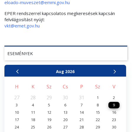
eloado-muveszet@emmi.gov.hu
EPER rendszerrel kapcsolatos megkeresések kapcsán
felvilágosítást nyújt:
vkt@emet.gov.hu
ESEMÉNYEK
Aug
2026
H
K
Sz
Cs
P
Sz
V
27
28
29
30
31
1
2
3
4
5
6
7
8
9
10
11
12
13
14
15
16
17
18
19
20
21
22
23
24
25
26
27
28
29
30