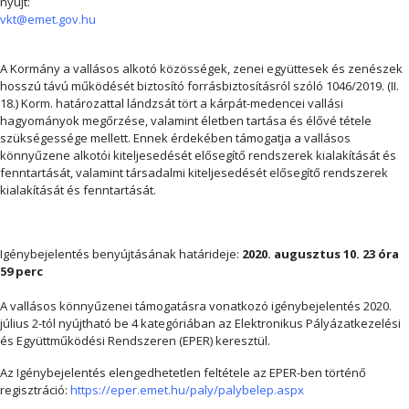
nyújt:
vkt@emet.gov.hu
A Kormány a vallásos alkotó közösségek, zenei együttesek és zenészek
hosszú távú működését biztosító forrásbiztosításról szóló 1046/2019. (II.
18.) Korm. határozattal lándzsát tört a kárpát-medencei vallási
hagyományok megőrzése, valamint életben tartása és élővé tétele
szükségessége mellett. Ennek érdekében támogatja a vallásos
könnyűzene alkotói kiteljesedését elősegítő rendszerek kialakítását és
fenntartását, valamint társadalmi kiteljesedését elősegítő rendszerek
kialakítását és fenntartását.
Igénybejelentés benyújtásának határideje:
2020. augusztus 10. 23 óra
59 perc
A vallásos könnyűzenei támogatásra vonatkozó igénybejelentés 2020.
július 2-tól nyújtható be 4 kategóriában az Elektronikus Pályázatkezelési
és Együttműködési Rendszeren (EPER) keresztül.
Az Igénybejelentés elengedhetetlen feltétele az EPER-ben történő
regisztráció:
https://eper.emet.hu/paly/palybelep.aspx