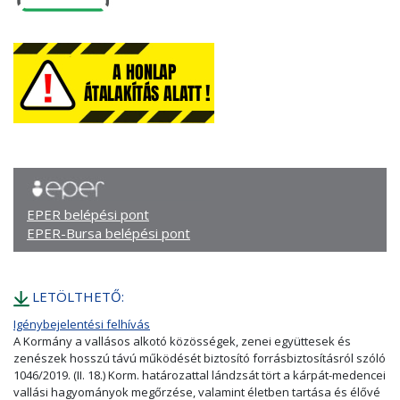
EPER belépési pont
EPER-Bursa belépési pont
LETÖLTHETŐ:
Igénybejelentési felhívás
A Kormány a vallásos alkotó közösségek, zenei együttesek és
zenészek hosszú távú működését biztosító forrásbiztosításról szóló
1046/2019. (II. 18.) Korm. határozattal lándzsát tört a kárpát-medencei
vallási hagyományok megőrzése, valamint életben tartása és élővé