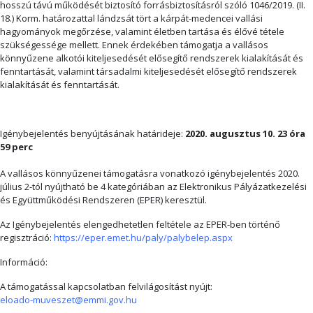
hosszú távú működését biztosító forrásbiztosításról szóló 1046/2019. (II.
18.) Korm. határozattal lándzsát tört a kárpát-medencei vallási
hagyományok megőrzése, valamint életben tartása és élővé tétele
szükségessége mellett. Ennek érdekében támogatja a vallásos
könnyűzene alkotói kiteljesedését elősegítő rendszerek kialakítását és
fenntartását, valamint társadalmi kiteljesedését elősegítő rendszerek
kialakítását és fenntartását.
Igénybejelentés benyújtásának határideje:
2020. augusztus 10. 23 óra
59 perc
A vallásos könnyűzenei támogatásra vonatkozó igénybejelentés 2020.
július 2-tól nyújtható be 4 kategóriában az Elektronikus Pályázatkezelési
és Együttműködési Rendszeren (EPER) keresztül.
Az Igénybejelentés elengedhetetlen feltétele az EPER-ben történő
regisztráció:
https://eper.emet.hu/paly/palybelep.aspx
Információ:
A támogatással kapcsolatban felvilágosítást nyújt:
eloado-muveszet@emmi.gov.hu