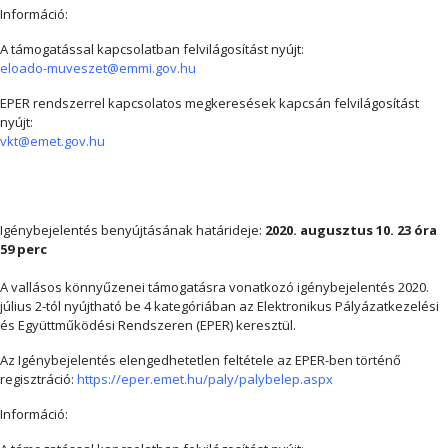
Információ:
A támogatással kapcsolatban felvilágosítást nyújt:
eloado-muveszet@emmi.gov.hu
EPER rendszerrel kapcsolatos megkeresések kapcsán felvilágosítást
nyújt:
vkt@emet.gov.hu
Igénybejelentés benyújtásának határideje:
2020. augusztus 10. 23 óra
59 perc
A vallásos könnyűzenei támogatásra vonatkozó igénybejelentés 2020.
július 2-tól nyújtható be 4 kategóriában az Elektronikus Pályázatkezelési
és Együttműködési Rendszeren (EPER) keresztül.
Az Igénybejelentés elengedhetetlen feltétele az EPER-ben történő
regisztráció:
https://eper.emet.hu/paly/palybelep.aspx
Információ: