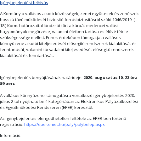
Igénybejelentési felhívás
A Kormány a vallásos alkotó közösségek, zenei együttesek és zenészek
hosszú távú működését biztosító forrásbiztosításról szóló 1046/2019. (II.
18.) Korm. határozattal lándzsát tört a kárpát-medencei vallási
hagyományok megőrzése, valamint életben tartása és élővé tétele
szükségessége mellett. Ennek érdekében támogatja a vallásos
könnyűzene alkotói kiteljesedését elősegítő rendszerek kialakítását és
fenntartását, valamint társadalmi kiteljesedését elősegítő rendszerek
kialakítását és fenntartását.
Igénybejelentés benyújtásának határideje:
2020. augusztus 10. 23 óra
59 perc
A vallásos könnyűzenei támogatásra vonatkozó igénybejelentés 2020.
július 2-tól nyújtható be 4 kategóriában az Elektronikus Pályázatkezelési
és Együttműködési Rendszeren (EPER) keresztül.
Az Igénybejelentés elengedhetetlen feltétele az EPER-ben történő
regisztráció:
https://eper.emet.hu/paly/palybelep.aspx
Információ: