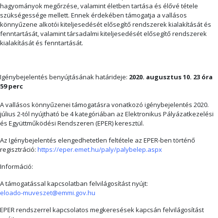
hagyományok megőrzése, valamint életben tartása és élővé tétele
szükségessége mellett. Ennek érdekében támogatja a vallásos
könnyűzene alkotói kiteljesedését elősegítő rendszerek kialakítását és
fenntartását, valamint társadalmi kiteljesedését elősegítő rendszerek
kialakítását és fenntartását.
Igénybejelentés benyújtásának határideje:
2020. augusztus 10. 23 óra
59 perc
A vallásos könnyűzenei támogatásra vonatkozó igénybejelentés 2020.
július 2-tól nyújtható be 4 kategóriában az Elektronikus Pályázatkezelési
és Együttműködési Rendszeren (EPER) keresztül.
Az Igénybejelentés elengedhetetlen feltétele az EPER-ben történő
regisztráció:
https://eper.emet.hu/paly/palybelep.aspx
Információ:
A támogatással kapcsolatban felvilágosítást nyújt:
eloado-muveszet@emmi.gov.hu
EPER rendszerrel kapcsolatos megkeresések kapcsán felvilágosítást