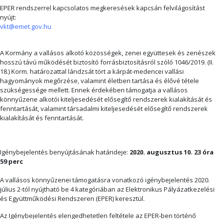
EPER rendszerrel kapcsolatos megkeresések kapcsán felvilágosítást
nyújt:
vkt@emet.gov.hu
A Kormány a vallásos alkotó közösségek, zenei együttesek és zenészek
hosszú távú működését biztosító forrásbiztosításról szóló 1046/2019. (II.
18.) Korm. határozattal lándzsát tört a kárpát-medencei vallási
hagyományok megőrzése, valamint életben tartása és élővé tétele
szükségessége mellett. Ennek érdekében támogatja a vallásos
könnyűzene alkotói kiteljesedését elősegítő rendszerek kialakítását és
fenntartását, valamint társadalmi kiteljesedését elősegítő rendszerek
kialakítását és fenntartását.
Igénybejelentés benyújtásának határideje:
2020. augusztus 10. 23 óra
59 perc
A vallásos könnyűzenei támogatásra vonatkozó igénybejelentés 2020.
július 2-tól nyújtható be 4 kategóriában az Elektronikus Pályázatkezelési
és Együttműködési Rendszeren (EPER) keresztül.
Az Igénybejelentés elengedhetetlen feltétele az EPER-ben történő