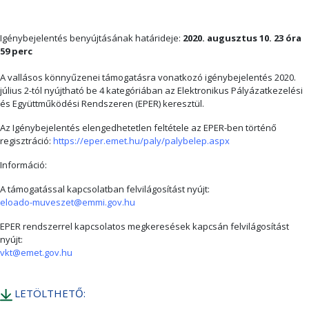
Igénybejelentés benyújtásának határideje:
2020. augusztus 10. 23 óra
59 perc
A vallásos könnyűzenei támogatásra vonatkozó igénybejelentés 2020.
július 2-tól nyújtható be 4 kategóriában az Elektronikus Pályázatkezelési
és Együttműködési Rendszeren (EPER) keresztül.
Az Igénybejelentés elengedhetetlen feltétele az EPER-ben történő
regisztráció:
https://eper.emet.hu/paly/palybelep.aspx
Információ:
A támogatással kapcsolatban felvilágosítást nyújt:
eloado-muveszet@emmi.gov.hu
EPER rendszerrel kapcsolatos megkeresések kapcsán felvilágosítást
nyújt:
vkt@emet.gov.hu
LETÖLTHETŐ: