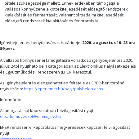
tétele szükségessége mellett. Ennek érdekében támogatja a
vallásos könnyűzene alkotói kiteljesedését elősegítő rendszerek
kialakítását és fenntartását, valamint társadalmi kiteljesedését
elősegítő rendszerek kialakítását és fenntartását.
Igénybejelentés benyújtásának határideje:
2020. augusztus 10. 23 óra
59 perc
A vallásos könnyűzenei támogatásra vonatkozó igénybejelentés 2020.
július 2-tól nyújtható be 4 kategóriában az Elektronikus Pályázatkezelési
és Együttműködési Rendszeren (EPER) keresztül.
Az Igénybejelentés elengedhetetlen feltétele az EPER-ben történő
regisztráció:
https://eper.emet.hu/paly/palybelep.aspx
Információ:
A támogatással kapcsolatban felvilágosítást nyújt:
eloado-muveszet@emmi.gov.hu
EPER rendszerrel kapcsolatos megkeresések kapcsán felvilágosítást
nyújt:
vkt@emet.gov.hu