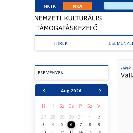
NKTK
NKA
HÍREK
ESEMÉNYE
Hírek
ESEMÉNYEK
Val
Aug
2026
H
K
Sz
Cs
P
Sz
V
27
28
29
30
31
1
2
3
4
5
6
7
8
9
10
11
12
13
14
15
16