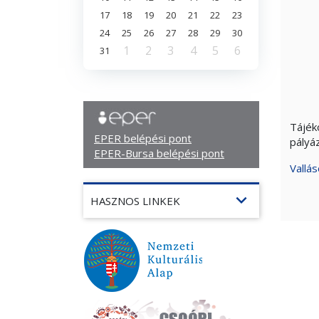
17
18
19
20
21
22
23
24
25
26
27
28
29
30
1
2
3
4
5
6
31
Tájék
EPER belépési pont
pályáz
EPER-Bursa belépési pont
Vallá
expand_more
HASZNOS LINKEK