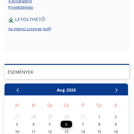
A programról
Projekttérkép
LETÖLTHETŐ:
Az interjú szövege (pdf)
ESEMÉNYEK
Aug
2026
H
K
Sz
Cs
P
Sz
V
27
28
29
30
31
1
2
3
4
5
6
7
8
9
10
11
12
13
14
15
16