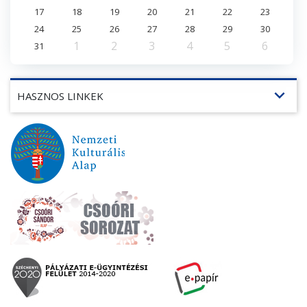
17
18
19
20
21
22
23
24
25
26
27
28
29
30
1
2
3
4
5
6
31
expand_more
HASZNOS LINKEK