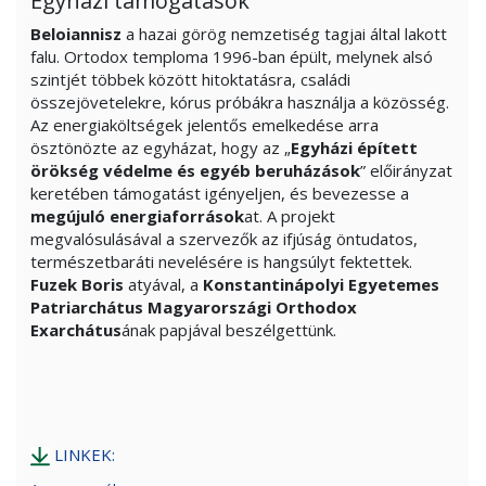
Egyházi támogatások
Beloiannisz
a hazai görög nemzetiség tagjai által lakott
falu. Ortodox temploma 1996-ban épült, melynek alsó
szintjét többek között hitoktatásra, családi
összejövetelekre, kórus próbákra használja a közösség.
Az energiaköltségek jelentős emelkedése arra
ösztönözte az egyházat, hogy az „
Egyházi épített
örökség védelme és egyéb beruházások
” előirányzat
keretében támogatást igényeljen, és bevezesse a
megújuló energiaforrások
at. A projekt
megvalósulásával a szervezők az ifjúság öntudatos,
természetbaráti nevelésére is hangsúlyt fektettek.
Fuzek Boris
atyával, a
Konstantinápolyi Egyetemes
Patriarchátus Magyarországi Orthodox
Exarchátus
ának papjával beszélgettünk.
LINKEK: