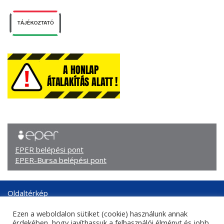
EPER belépési pont
EPER-Bursa belépési pont
Oldaltérkép
Arculati elemek
Ezen a weboldalon sütiket (cookie) használunk annak
Adatkezelési tájékoztató
érdekében, hogy javíthassuk a felhasználói élményt és jobb