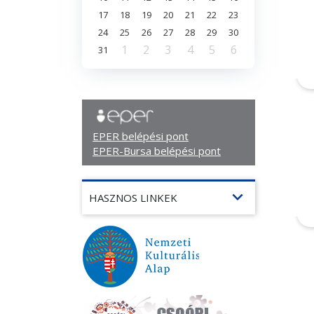
17
18
19
20
21
22
23
24
25
26
27
28
29
30
1
2
3
4
5
6
31
EPER belépési pont
EPER-Bursa belépési pont
expand_more
HASZNOS LINKEK