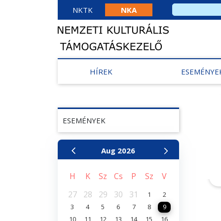
NKTK
NKA
HÍREK
ESEMÉNYE
ESEMÉNYEK
Aug
2026
H
K
Sz
Cs
P
Sz
V
27
28
29
30
31
1
2
3
4
5
6
7
8
9
10
11
12
13
14
15
16