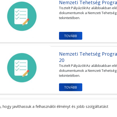
Nemzeti Tehetség Progr
Tisztelt Pályázók!Az alábbiakban e
dokumentumok a Nemzeti Tehetség Pr
tekintetében.
TOVÁBB
Nemzeti Tehetség Progr
20
Tisztelt Pályázók!Az alábbiakban e
dokumentumok a Nemzeti Tehetség Pr
tekintetében.
TOVÁBB
1
2
3
4
5
6
7
8
9
10
11
12
1
 hogy javíthassuk a felhasználói élményt és jobb szolgáltatást
lési tájékoztató
Központi kapcsolati adatok
Sajtókapc