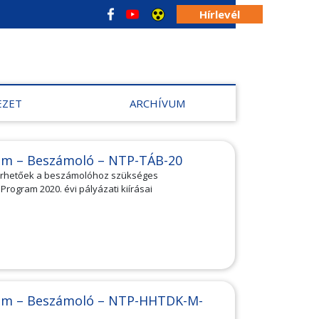
Hírlevél
EZET
ARCHÍVUM
am – Beszámoló – NTP-TÁB-20
lérhetőek a beszámolóhoz szükséges
ogram 2020. évi pályázati kiírásai
am – Beszámoló – NTP-HHTDK-M-