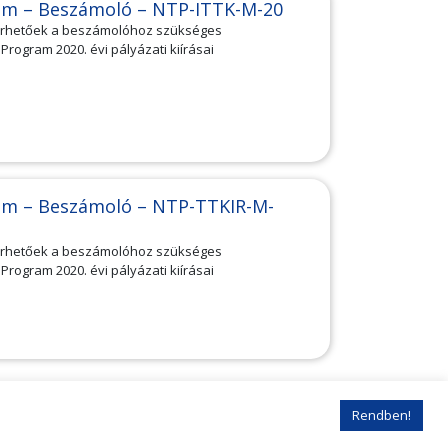
am – Beszámoló – NTP-ITTK-M-20
lérhetőek a beszámolóhoz szükséges
ogram 2020. évi pályázati kiírásai
am – Beszámoló – NTP-TTKIR-M-
lérhetőek a beszámolóhoz szükséges
ogram 2020. évi pályázati kiírásai
3
14
15
16
Rendben!
solat