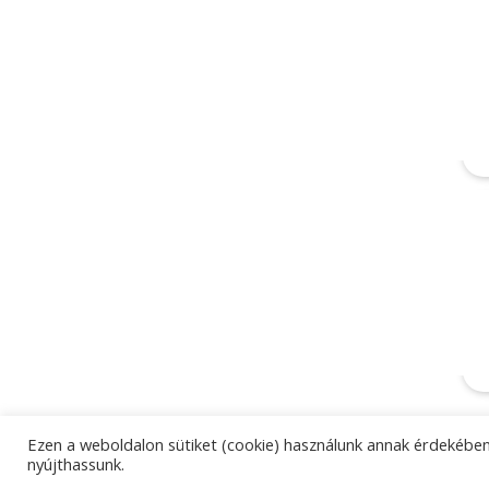
Ezen a weboldalon sütiket (cookie) használunk annak érdekében,
nyújthassunk.
Oldaltérkép
Arculati elemek
Adatkeze