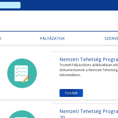
K
PÁLYÁZATOK
SZERV
Nemzeti Tehetség Progr
Tisztelt Pályázók!Az alábbiakban e
dokumentumok a Nemzeti Tehetség Pr
tekintetében.
TOVÁBB
Nemzeti Tehetség Progr
20