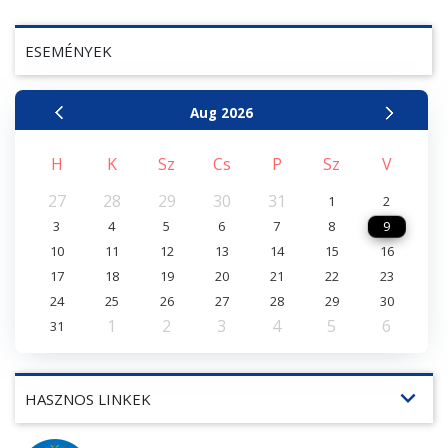
ESEMÉNYEK
Aug
2026
H
K
Sz
Cs
P
Sz
V
27
28
29
30
31
1
2
3
4
5
6
7
8
9
10
11
12
13
14
15
16
17
18
19
20
21
22
23
24
25
26
27
28
29
30
1
2
3
4
5
6
31
expand_more
HASZNOS LINKEK