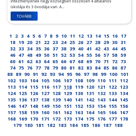
intézményének négy községben összesen 4 általános
iskolája és 3 óvodája van. A...
TOVÁBB
1
2
3
4
5
6
7
8
9
10
11
12
13
14
15
16
17
18
19
20
21
22
23
24
25
26
27
28
29
30
31
32
33
34
35
36
37
38
39
40
41
42
43
44
45
46
47
48
49
50
51
52
53
54
55
56
57
58
59
60
61
62
63
64
65
66
67
68
69
70
71
72
73
74
75
76
77
78
79
80
81
82
83
84
85
86
87
88
89
90
91
92
93
94
95
96
97
98
99
100
101
102
103
104
105
106
107
108
109
110
111
112
113
114
115
116
117
118
119
120
121
122
123
124
125
126
127
128
129
130
131
132
133
134
135
136
137
138
139
140
141
142
143
144
145
146
147
148
149
150
151
152
153
154
155
156
157
158
159
160
161
162
163
164
165
166
167
168
169
170
171
172
173
174
175
176
177
178
179
180
181
182
183
184
185
186
187
188