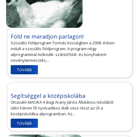
Föld ne maradjon parlagon!
Szociális Földprogram Tormás községben a 2008. évben
indult a szociális földprogram. A program négy
alprogrammal működik: szántóföldi- és konyhakerti
növénytermesztés,...
TOVÁBB
Segítséggel a középiskolába
Útravaló-MACIKA A Bagi Arany János Általános Iskolából
idén három fő nyolcadikos diák vesz részt az Út a
középiskolába alprogramban. Az...
TOVÁBB