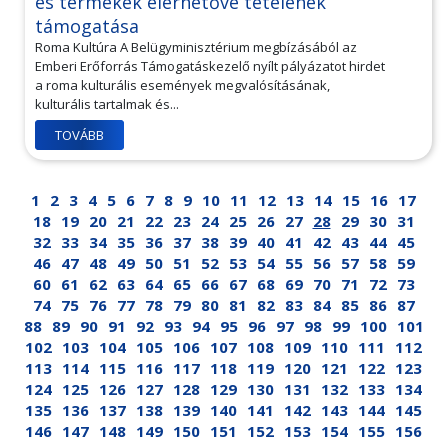
és termékek elérhetővé tételének
támogatása
Roma Kultúra A Belügyminisztérium megbízásából az
Emberi Erőforrás Támogatáskezelő nyílt pályázatot hirdet
a roma kulturális események megvalósításának,
kulturális tartalmak és...
TOVÁBB
1
2
3
4
5
6
7
8
9
10
11
12
13
14
15
16
17
18
19
20
21
22
23
24
25
26
27
28
29
30
31
32
33
34
35
36
37
38
39
40
41
42
43
44
45
46
47
48
49
50
51
52
53
54
55
56
57
58
59
60
61
62
63
64
65
66
67
68
69
70
71
72
73
74
75
76
77
78
79
80
81
82
83
84
85
86
87
88
89
90
91
92
93
94
95
96
97
98
99
100
101
102
103
104
105
106
107
108
109
110
111
112
113
114
115
116
117
118
119
120
121
122
123
124
125
126
127
128
129
130
131
132
133
134
135
136
137
138
139
140
141
142
143
144
145
146
147
148
149
150
151
152
153
154
155
156