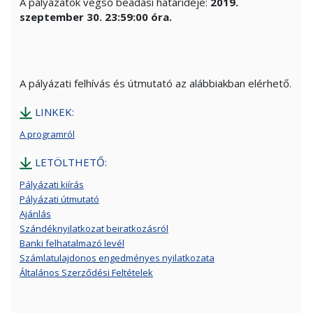
A pályázatok végső beadási határideje:
2019.
szeptember 30. 23:59:00 óra.
A pályázati felhívás és útmutató az alábbiakban elérhető.
LINKEK:
A programról
LETÖLTHETŐ:
Pályázati kiírás
Pályázati útmutató
Ajánlás
Szándéknyilatkozat beiratkozásról
Banki felhatalmazó levél
Számlatulajdonos engedményes nyilatkozata
Általános Szerződési Feltételek