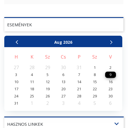
ESEMÉNYEK
Aug
2026
H
K
Sz
Cs
P
Sz
V
27
28
29
30
31
1
2
3
4
5
6
7
8
9
10
11
12
13
14
15
16
17
18
19
20
21
22
23
24
25
26
27
28
29
30
1
2
3
4
5
6
31
expand_more
HASZNOS LINKEK