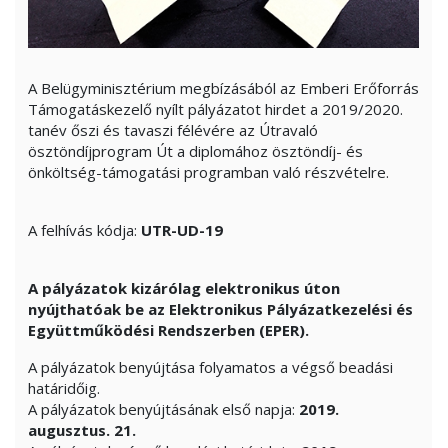
A Belügyminisztérium megbízásából az Emberi Erőforrás
Támogatáskezelő nyílt pályázatot hirdet a 2019/2020.
tanév őszi és tavaszi félévére az Útravaló
ösztöndíjprogram Út a diplomához ösztöndíj- és
önköltség-támogatási programban való részvételre.
A felhívás kódja:
UTR-UD-19
A pályázatok kizárólag elektronikus úton
nyújthatóak be az Elektronikus Pályázatkezelési és
Együttműködési Rendszerben (EPER).
A pályázatok benyújtása folyamatos a végső beadási
határidőig.
A pályázatok benyújtásának első napja:
2019.
augusztus. 21.