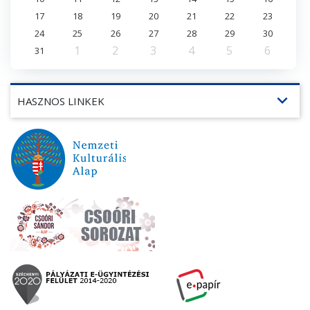
17
18
19
20
21
22
23
24
25
26
27
28
29
30
1
2
3
4
5
6
31
expand_more
HASZNOS LINKEK