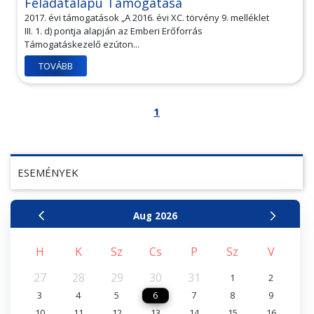
Feladatalapú Támogatása
2017. évi támogatások „A 2016. évi XC. törvény 9. melléklet
III. 1. d) pontja alapján az Emberi Erőforrás
Támogatáskezelő ezúton...
TOVÁBB
1
ESEMÉNYEK
Aug
2026
H
K
Sz
Cs
P
Sz
V
27
28
29
30
31
1
2
3
4
5
6
7
8
9
10
11
12
13
14
15
16