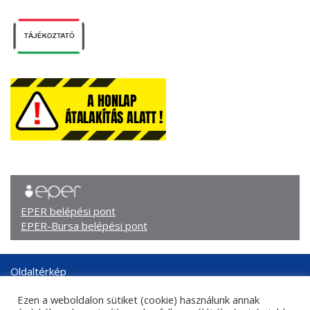
EPER belépési pont
EPER-Bursa belépési pont
Oldaltérkép
Arculati elemek
Ezen a weboldalon sütiket (cookie) használunk annak
Adatkezelési tájékoztató