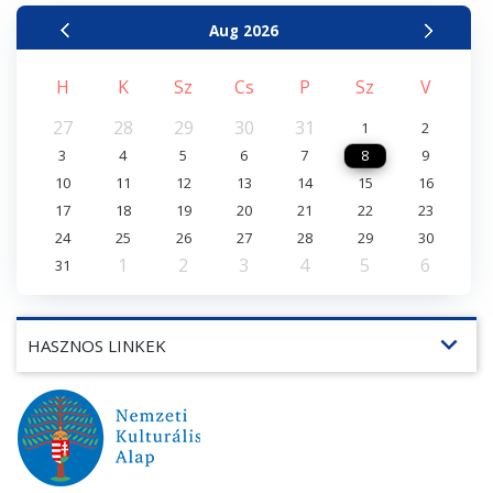
Aug
2026
H
K
Sz
Cs
P
Sz
V
27
28
29
30
31
1
2
3
4
5
6
7
8
9
10
11
12
13
14
15
16
17
18
19
20
21
22
23
24
25
26
27
28
29
30
1
2
3
4
5
6
31
expand_more
HASZNOS LINKEK