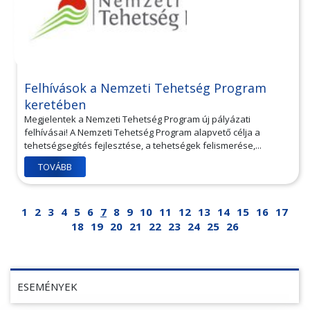
Felhívások a Nemzeti Tehetség Program
keretében
Megjelentek a Nemzeti Tehetség Program új pályázati
felhívásai! A Nemzeti Tehetség Program alapvető célja a
tehetségsegítés fejlesztése, a tehetségek felismerése,...
TOVÁBB
1
2
3
4
5
6
7
8
9
10
11
12
13
14
15
16
17
18
19
20
21
22
23
24
25
26
ESEMÉNYEK