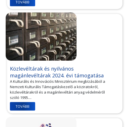
TOVÁBB
Közlevéltárak és nyilvános
magánlevéltárak 2024. évi támogatása
A Kulturális és Innovációs Minisztérium megbízásából a
Nemzeti Kulturális Támogatáskezelő a köziratokról,
közlevéltárakról és a magánlevéltári anyag védelméről
szóló 1995....
TOVÁBB