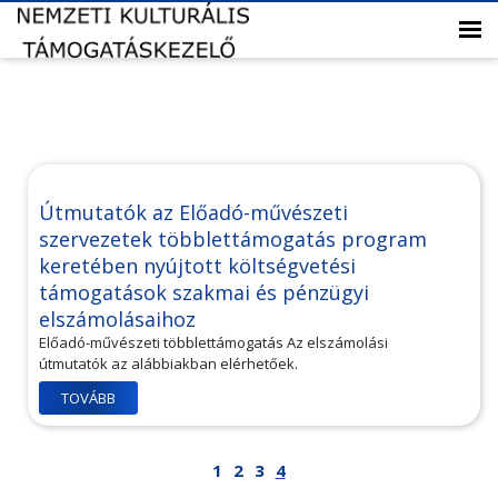
Útmutatók az Előadó-művészeti
szervezetek többlettámogatás program
keretében nyújtott költségvetési
támogatások szakmai és pénzügyi
elszámolásaihoz
Előadó-művészeti többlettámogatás Az elszámolási
útmutatók az alábbiakban elérhetőek.
TOVÁBB
1
2
3
4