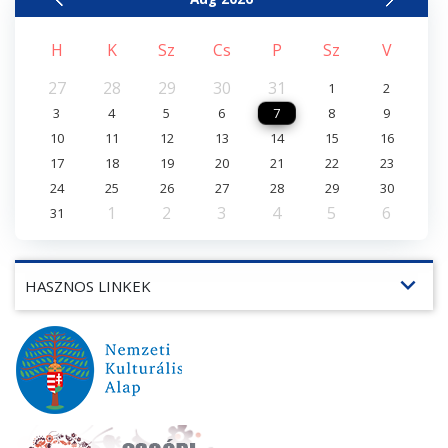
H
K
Sz
Cs
P
Sz
V
27
28
29
30
31
1
2
3
4
5
6
7
8
9
10
11
12
13
14
15
16
17
18
19
20
21
22
23
24
25
26
27
28
29
30
1
2
3
4
5
6
31
expand_more
HASZNOS LINKEK