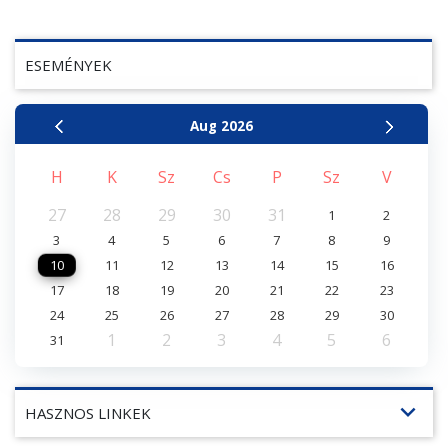
ESEMÉNYEK
Aug
2026
H
K
Sz
Cs
P
Sz
V
27
28
29
30
31
1
2
3
4
5
6
7
8
9
10
11
12
13
14
15
16
17
18
19
20
21
22
23
24
25
26
27
28
29
30
1
2
3
4
5
6
31
expand_more
HASZNOS LINKEK