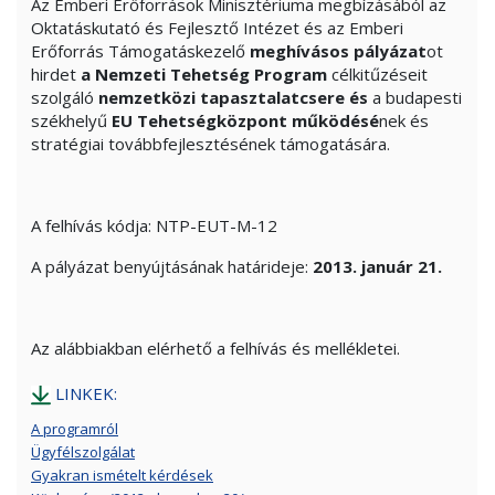
Az Emberi Erőforrások Minisztériuma megbízásából az
Oktatáskutató és Fejlesztő Intézet és az Emberi
Erőforrás Támogatáskezelő
meghívásos pályázat
ot
hirdet
a Nemzeti Tehetség Program
célkitűzéseit
szolgáló
nemzetközi tapasztalatcsere és
a budapesti
székhelyű
EU Tehetségközpont működésé
nek és
stratégiai továbbfejlesztésének támogatására.
A felhívás kódja: NTP-EUT-M-12
A pályázat benyújtásának határideje:
2013. január 21.
Az alábbiakban elérhető a felhívás és mellékletei.
LINKEK:
A programról
Ügyfélszolgálat
Gyakran ismételt kérdések