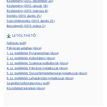
Közlemény (2012. december 20.)
Közlemény (2013. január 18.)
Közlemény (2013. március 8.)
Döntés (2013. április 25.)
Szerződéskötés (2013. április 25.)
Beszámoló (2013. május 2.)
LETÖLTHETŐ:
Felhívás (pdf)
Pályázati adatlap (docx)
1. sz. melléklet: Programűrlap (docx)
2. sz. melléklet: Költségterv (docx)
3. sz. melléklet: Szakmai indikátorok (docx)
4. sz. melléklet: Pályázói nyilatkozat (docx)
5. sz. melléklet: Összeférhetetlenségi nyilatkozat (docx)
6. sz. melléklet: Lehatárolási nyilatkozat (docx)
Segédlet költségtervhez (pdf)
Közzétételi kérelem (docx)