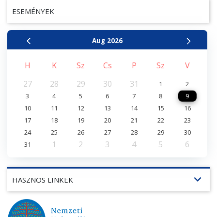
ESEMÉNYEK
Aug
2026
H
K
Sz
Cs
P
Sz
V
27
28
29
30
31
1
2
3
4
5
6
7
8
9
10
11
12
13
14
15
16
17
18
19
20
21
22
23
24
25
26
27
28
29
30
1
2
3
4
5
6
31
expand_more
HASZNOS LINKEK