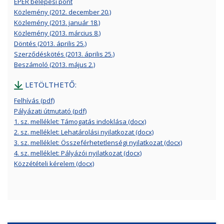
EPER belépési pont
Közlemény (2012. december 20.)
Közlemény (2013. január 18.)
Közlemény (2013. március 8.)
Döntés (2013. április 25.)
Szerződéskötés (2013. április 25.)
Beszámoló (2013. május 2.)
LETÖLTHETŐ:
Felhívás (pdf)
Pályázati útmutató (pdf)
1. sz. melléklet: Támogatás indoklása (docx)
2. sz. melléklet: Lehatárolási nyilatkozat (docx)
3. sz. melléklet: Összeférhetetlenségi nyilatkozat (docx)
4. sz. melléklet: Pályázói nyilatkozat (docx)
Közzétételi kérelem (docx)