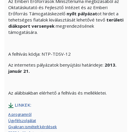
Az Emberi Erőforrások Minisztériuma megbízásából az
Oktatáskutató és Fejlesztő Intézet és az Emberi
Erőforrás Támogatáskezelő
nyílt pályázat
ot hirdet a
tehetséges fiatalok kiválasztását lehetővé tevő
területi
diáksport versenyek
megrendezésének
támogatására.
A felhívás kódja: NTP-TDSV-12
Az internetes pályázatok benyújtási határideje:
2013.
január 21.
Az alábbiakban elérhető a felhívás és mellékletei.
LINKEK:
A programról
Ügyfélszolgálat
Gyakran ismételt kérdések