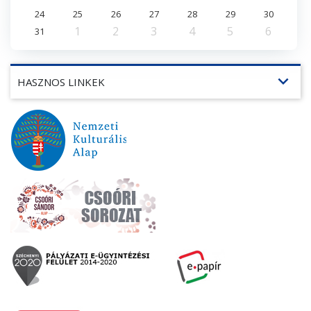
24
25
26
27
28
29
30
1
2
3
4
5
6
31
expand_more
HASZNOS LINKEK