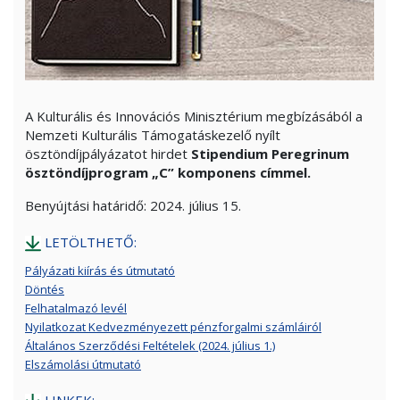
A Kulturális és Innovációs Minisztérium megbízásából a
Nemzeti Kulturális Támogatáskezelő nyílt
ösztöndíjpályázatot hirdet
Stipendium Peregrinum
ösztöndíjprogram „C” komponens címmel.
Benyújtási határidő: 2024. július 15.
LETÖLTHETŐ:
Pályázati kiírás és útmutató
Döntés
Felhatalmazó levél
Nyilatkozat Kedvezményezett pénzforgalmi számláiról
Általános Szerződési Feltételek (2024. július 1.)
Elszámolási útmutató
LINKEK: