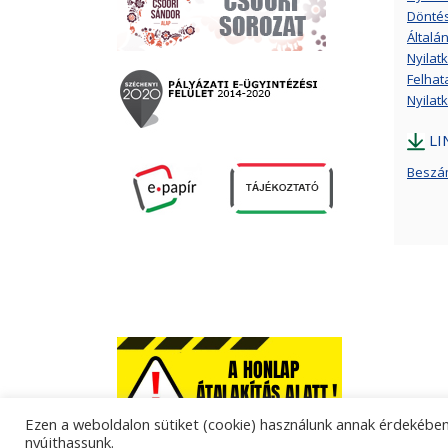
Döntés
Általá
Nyilat
Felhat
Nyilat
LI
Beszá
Ezen a weboldalon sütiket (cookie) használunk annak érdekében,
nyújthassunk.