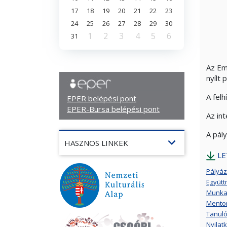
17
18
19
20
21
22
23
24
25
26
27
28
29
30
1
2
3
4
5
6
31
Az Em
nyílt
A felh
EPER belépési pont
EPER-Bursa belépési pont
Az in
A pál
expand_more
HASZNOS LINKEK
LE
Pályáz
Együtt
Munka
Mentor
Tanuló
Nyilat