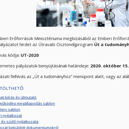
beri Erőforrások Minisztériuma megbízásából az Emberi Erőfor
 pályázatot hirdet az Útravaló Ösztöndíjprogram
Út a tudomány
ívás kódja:
UT-2020
ternetes pályázatok benyújtásának határideje:
2020. október 15.
yázati felhívás az „Út a tudományhoz” menüpont alatt, vagy az alá
TÖLTHETŐ:
ati kiírás és útmutató
működési megállapodás sablon
terv sablon
i nyilatkozat
 és szülő nyilatkozata
kozat beküldött dokumentumokról