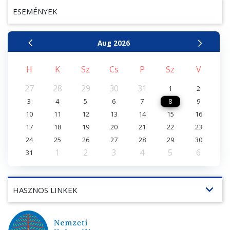
ESEMÉNYEK
Aug
2026
H
K
Sz
Cs
P
Sz
V
27
28
29
30
31
1
2
3
4
5
6
7
8
9
10
11
12
13
14
15
16
17
18
19
20
21
22
23
24
25
26
27
28
29
30
1
2
3
4
5
6
31
expand_more
HASZNOS LINKEK