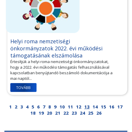
Helyi roma nemzetiségi
önkormányzatok 2022. évi működési
támogatásának elszámolása
Értesítjük a helyi roma nemzetiségi önkormányzatokat,
hogy a 2022. évi működési támogatás felhasználásával
kapcsolatban benyújtandó beszámoló dokumentációja a
mai naptól...
TOVÁBB
1
2
3
4
5
6
7
8
9
10
11
12
13
14
15
16
17
18
19
20
21
22
23
24
25
26